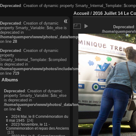
Deprecated
: Creation of dynamic property Smarty_Internal_Template::$compi
Accueil
/
2016 Juillet 14 Le C
Deprecated
: Creation of dynamic
Deprecated
:
property Smarty_Variable::$do_else is
/home/quemperv/w
deprecated in
/home/quemperv/www/photos/_data/templates_c/ljbwkp^c6900b4874d0f35
on line
28
Deprecated
: Creation of dynamic
property
Smarty_Internal_Template::$compiled
is deprecated in
/home/quemperv/www/photos/include/smarty/libs/sysplugins/smarty_in
on line
719
Albums
Deprecated
: Creation of dynamic
property Smarty_Variable::$do_else
is deprecated in
/home/quemperv/www/photos/_data/templates_c/ljbwkp^9d77c4c7d1830
on line
42
2024 Mai, le 8 Commémoration du
8 mai 1945
24
2023 Novembre, le 11 -
Commémoration et repas des Anciens
13