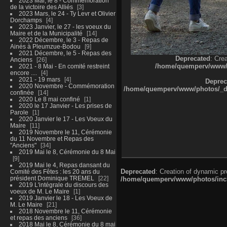
2023 Mai, le 8 - Commémoration
de la victoire des Alliés
3
2023 Mars, le 24 - Ty Levr et Olivier
Dorchamps
4
2023 Janvier, le 27 - les voeux du
Maire et de la Municipalité
14
2022 Décembre, le 3 - Repas de
Ainés à Pleumzue-Bodou
9
2021 Décembre, le 5 - Repas des
Deprecated
: Cre
Anciens
26
/home/quemperv/www/ph
2021 - 8 Mai - En comité restreint
encore ....
4
2021 - 19 mars
4
Deprec
2020 Novembre - Commémoration
/home/quemperv/www/photos/_dat
confinée
14
2020 Le 8 mai confiné
1
2020 le 17 Janvier - Les prises de
Parole
1
2020 Janvier le 17 - Les Voeux du
Maire
11
2019 Novembre le 11, Cérémonie
du 11 Novembre et Repas des
"Anciens"
34
2019 Mai le 8, Cérémonie du 8 Mai
9
2019 Mai le 4, Repas dansant du
Deprecated
: Creation of dynamic p
Comité des Fêtes : les 20 ans du
président Dominique TREMEL
22
/home/quemperv/www/photos/inclu
2019 L'intégrale du discours des
voeux de M. Le Maire
1
2019 Janvier le 18 - Les Voeux de
M. Le Maire
21
2018 Novembre le 11, Cérémonie
et repas des anciens
36
2018 Mai le 8, Cérémonie du 8 mai