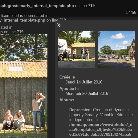
plugins/smarty_internal_template.php
on line
719
54/56
:$compiled is deprecated in
_internal_template.php
on line
719
ated in
hp
on line
719
Créée le
Jeudi 14 Juillet 2016
Ajoutée le
Mercredi 20 Juillet 2016
Albums
Deprecated
: Creation of dynamic
property Smarty_Variable::$do_else
is deprecated in
/home/quemperv/www/photos/_d
ata/templates_c/ljbwkp^f20b8e5a
6d1c691dcf3eb33770913f274aba6