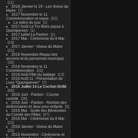
11
2018 Janvier le 19 - Les Voeux du
Maire
7
2017 Novembre le 11,
Commémoration et repas
52
La video du jour
1
2017 Août La Tro Breiz passe à
Quemperven
1
2017 juillet Le Pardon
1
2017 Mai - Cérémonie du 8 Mai
19
2017 Janvier - Voeux du Maire
21
2016 Novembre Repas des
anciens et du personnel municipal
30
2016 Novembre le 11
Commémoration
20
2016 Août Fête du battage
13
2016 Août 11 - Présentation du
Livre "Quemperven"
7
2016 Juillet 14 Le Cochon Grillé
56
2016 Juin - Pardon - Course
cycliste
38
2016 Juin - Pardon - Remise des
dictionnaires et Jeux pour enfants
3
2016 Mai - Sortie des Bénévoles
du Comité des Fêtes
47
2016 Mai - Cérémonie du 8 Mai
22
2016 Janvier - Voeux du Maire
20
2015 Novembre - Cérémonie et