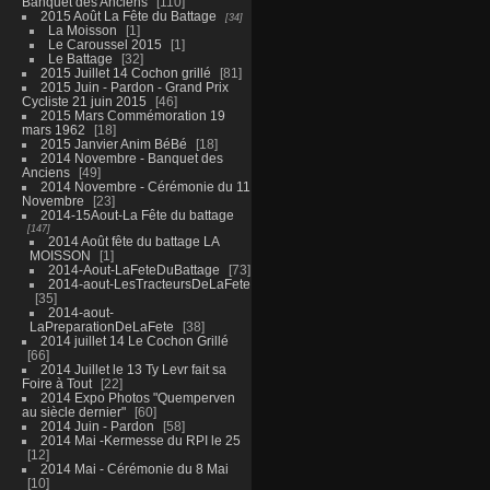
Banquet des Anciens
110
2015 Août La Fête du Battage
34
La Moisson
1
Le Caroussel 2015
1
Le Battage
32
2015 Juillet 14 Cochon grillé
81
2015 Juin - Pardon - Grand Prix
Cycliste 21 juin 2015
46
2015 Mars Commémoration 19
mars 1962
18
2015 Janvier Anim BéBé
18
2014 Novembre - Banquet des
Anciens
49
2014 Novembre - Cérémonie du 11
Novembre
23
2014-15Aout-La Fête du battage
147
2014 Août fête du battage LA
MOISSON
1
2014-Aout-LaFeteDuBattage
73
2014-aout-LesTracteursDeLaFete
35
2014-aout-
LaPreparationDeLaFete
38
2014 juillet 14 Le Cochon Grillé
66
2014 Juillet le 13 Ty Levr fait sa
Foire à Tout
22
2014 Expo Photos "Quemperven
au siècle dernier"
60
2014 Juin - Pardon
58
2014 Mai -Kermesse du RPI le 25
12
2014 Mai - Cérémonie du 8 Mai
10