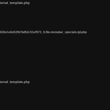
ternal_template.php
26e1e6d32fb7bd52c51ef573_0.file.menubar_specials.tpl.php
ternal_template.php