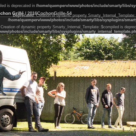
led is deprecated in
/home/quemperv/www/photos/include/smarty/libs/sys
ochon Grillé
/
2016CochonGrille-54
Deprecated
: Creation of dynamic property Smarty_Internal_Template:
/home/quemperv/www/photos/include/smarty/libs/sysplugins/smarty
 Creation of dynamic property Smarty_Internal_Template::$compiled is deprec
ww/photos/include/smarty/libs/sysplugins/smarty_internal_template.p
e1df606f26bc55e6a40d5a3fc_0.file.menubar.tpl.php
ternal_template.php
cb83f461f2685cd6a1bb234fabf_0.file.menubar_categories.tpl.php