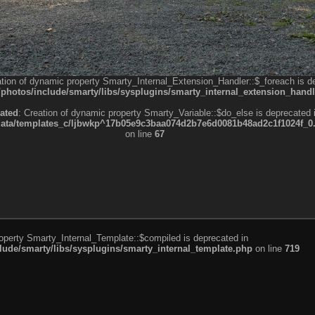
ation of dynamic property Smarty_Internal_Extension_Handler::$_foreach is d
otos/include/smarty/libs/sysplugins/smarty_internal_extension_handl
ated
: Creation of dynamic property Smarty_Variable::$do_else is deprecated 
a/templates_c/ljbwkp^17b05e9c3baa074d2b7e6d0081b48ad2c1f1024f_0.fil
on line
67
roperty Smarty_Internal_Template::$compiled is deprecated in
de/smarty/libs/sysplugins/smarty_internal_template.php
on line
719