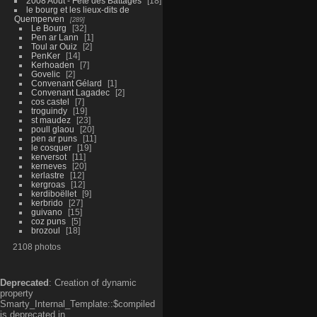
2008 Aout - Fête des Battages
18
le bourg et les lieux-dits de
Quemperven
289
Le Bourg
32
Pen ar Lann
1
Toul ar Ouiz
2
PenKer
14
Kerhoaden
7
Govelic
2
Convenant Gélard
1
Convenant Lagadec
2
cos castel
7
troguindy
19
st maudez
23
poull glaou
20
pen ar puns
11
le cosquer
19
kerversot
11
kerneves
20
kerlastre
12
kergroas
12
kerdiboëllet
9
kerbrido
27
guivano
15
coz puns
5
brozoul
18
2108 photos
Deprecated
: Creation of dynamic
property
Smarty_Internal_Template::$compiled
is deprecated in