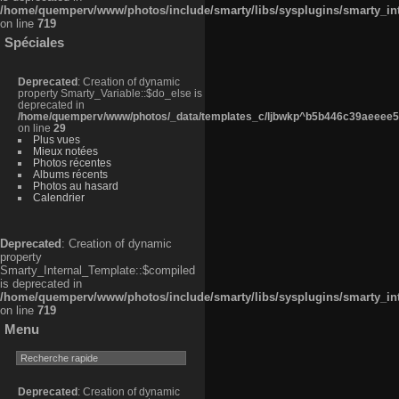
/home/quemperv/www/photos/include/smarty/libs/sysplugins/smarty_in
on line
719
Spéciales
Deprecated
: Creation of dynamic
property Smarty_Variable::$do_else is
deprecated in
/home/quemperv/www/photos/_data/templates_c/ljbwkp^b5b446c39aeeee50
on line
29
Plus vues
Mieux notées
Photos récentes
Albums récents
Photos au hasard
Calendrier
Deprecated
: Creation of dynamic
property
Smarty_Internal_Template::$compiled
is deprecated in
/home/quemperv/www/photos/include/smarty/libs/sysplugins/smarty_in
on line
719
Menu
Deprecated
: Creation of dynamic