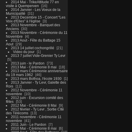
2014 Mai - TrikeAttitude 77 en
visite à Quemperven
16
2014 Janvier - Les Voeux de la
Municipalité
31
2013 Decembre 15 - Concert "Les
Voix d'Elles" à l'église
3
2013 Novembre - Banquet des
Anciens
30
2013 Novembre - Cérémonie du 11
Novembre
4
2013 Aout - Fête du Battage 15
Aout
29
2013 14 juillet cochongrillé
21
Video du jour
1
2013 7 juillet Vide-Grenier Ty Levr
5
2013 juin - le Pardon
73
2013 Mai - Cérémonie 8 mai
18
2013 mars Cérémonie anniversaire
du 19 mars 1962
46
2013 mars Bothoa, l'école 1930
1
2013 Janvier - Ty Levr, Galette des
Rois
12
2012 Novembre - Cérémonie 11
novembre
10
2012 juin - Excursion comité des
fêtes
53
2012 Mai - Cérémonie 8 Mai
9
2012 février - Ty Levr , Sortie CIté
des Télécoms
13
2011 novembre - Cérémonie 11
novembre
41
2011 Juin - Le Pardon
7
2010 Mai - Cérémonie 8 mai
6