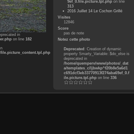
9ef_0.file.picture.tpl.php
on line
313
2016 Juillet 14 Le Cochon Grillé
Visites
12846
Score
pas de note
eprecated in
er.php
on line
182
Notez cette photo
in
Deprecated
: Creation of dynamic
e.picture_content.tpl.php
property Smarty_Variable::$do_else is
deprecated in
/home/quemperv/www/photos/_dat
a/templates_c/ljbwkp^f20b8e5a6d1
c691dcf3eb33770913f274aba69ef_0.f
ile.picture.tpl.php
on line
336