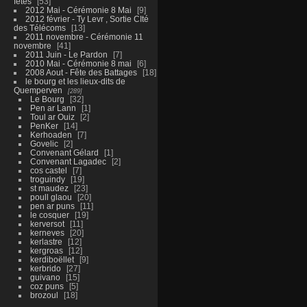
fêtes
53
2012 Mai - Cérémonie 8 Mai
9
2012 février - Ty Levr , Sortie CIté
des Télécoms
13
2011 novembre - Cérémonie 11
novembre
41
2011 Juin - Le Pardon
7
2010 Mai - Cérémonie 8 mai
6
2008 Aout - Fête des Battages
18
le bourg et les lieux-dits de
Quemperven
289
Le Bourg
32
Pen ar Lann
1
Toul ar Ouiz
2
PenKer
14
Kerhoaden
7
Govelic
2
Convenant Gélard
1
Convenant Lagadec
2
cos castel
7
troguindy
19
st maudez
23
poull glaou
20
pen ar puns
11
le cosquer
19
kerversot
11
kerneves
20
kerlastre
12
kergroas
12
kerdiboëllet
9
kerbrido
27
guivano
15
coz puns
5
brozoul
18