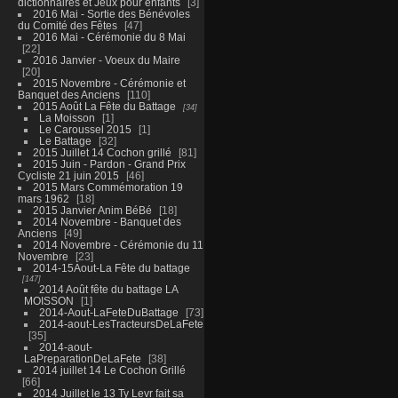
dictionnaires et Jeux pour enfants
3
2016 Mai - Sortie des Bénévoles
du Comité des Fêtes
47
2016 Mai - Cérémonie du 8 Mai
22
2016 Janvier - Voeux du Maire
20
2015 Novembre - Cérémonie et
Banquet des Anciens
110
2015 Août La Fête du Battage
34
La Moisson
1
Le Caroussel 2015
1
Le Battage
32
2015 Juillet 14 Cochon grillé
81
2015 Juin - Pardon - Grand Prix
Cycliste 21 juin 2015
46
2015 Mars Commémoration 19
mars 1962
18
2015 Janvier Anim BéBé
18
2014 Novembre - Banquet des
Anciens
49
2014 Novembre - Cérémonie du 11
Novembre
23
2014-15Aout-La Fête du battage
147
2014 Août fête du battage LA
MOISSON
1
2014-Aout-LaFeteDuBattage
73
2014-aout-LesTracteursDeLaFete
35
2014-aout-
LaPreparationDeLaFete
38
2014 juillet 14 Le Cochon Grillé
66
2014 Juillet le 13 Ty Levr fait sa