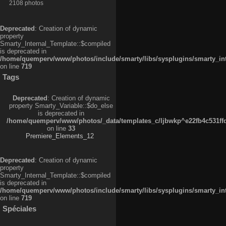
2108 photos
Deprecated
: Creation of dynamic
property
Smarty_Internal_Template::$compiled
is deprecated in
/home/quemperv/www/photos/include/smarty/libs/sysplugins/smarty_in
on line
719
Tags
Deprecated
: Creation of dynamic
property Smarty_Variable::$do_else
is deprecated in
/home/quemperv/www/photos/_data/templates_c/ljbwkp^e22fb4c531ffd
on line
33
Premiere_Elements_12
Deprecated
: Creation of dynamic
property
Smarty_Internal_Template::$compiled
is deprecated in
/home/quemperv/www/photos/include/smarty/libs/sysplugins/smarty_in
on line
719
Spéciales