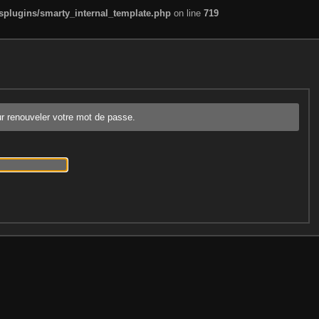
plugins/smarty_internal_template.php
on line
719
our renouveler votre mot de passe.