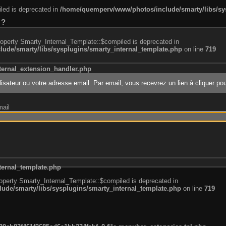
led is deprecated in
/home/quemperv/www/photos/include/smarty/libs/sys
 ?
roperty Smarty_Internal_Template::$compiled is deprecated in
de/smarty/libs/sysplugins/smarty_internal_template.php
on line
719
ternal_extension_handler.php
ilisateur ou votre adresse email. Par email, vous recevrez un lien à cliquer p
mail
e1df606f26bc55e6a40d5a3fc_0.file.menubar.tpl.php
ternal_template.php
roperty Smarty_Internal_Template::$compiled is deprecated in
de/smarty/libs/sysplugins/smarty_internal_template.php
on line
719