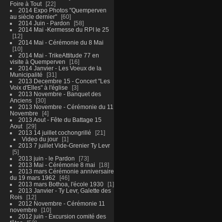
Foire à Tout
22
2014 Expo Photos "Quemperven
au siècle dernier"
60
2014 Juin - Pardon
58
2014 Mai -Kermesse du RPI le 25
12
2014 Mai - Cérémonie du 8 Mai
10
2014 Mai - TrikeAttitude 77 en
visite à Quemperven
16
2014 Janvier - Les Voeux de la
Municipalité
31
2013 Decembre 15 - Concert "Les
Voix d'Elles" à l'église
3
2013 Novembre - Banquet des
Anciens
30
2013 Novembre - Cérémonie du 11
Novembre
4
2013 Aout - Fête du Battage 15
Aout
29
2013 14 juillet cochongrillé
21
Video du jour
1
2013 7 juillet Vide-Grenier Ty Levr
5
2013 juin - le Pardon
73
2013 Mai - Cérémonie 8 mai
18
2013 mars Cérémonie anniversaire
du 19 mars 1962
46
2013 mars Bothoa, l'école 1930
1
2013 Janvier - Ty Levr, Galette des
Rois
12
2012 Novembre - Cérémonie 11
novembre
10
2012 juin - Excursion comité des