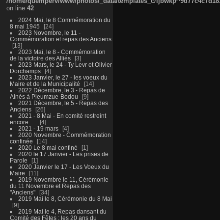
/home/quemperv/www/photos/_data/templates_c/ljbwkp^9d77c4c7d1830
on line
42
2024 Mai, le 8 Commémoration du
8 mai 1945
24
2023 Novembre, le 11 -
Commémoration et repas des Anciens
13
2023 Mai, le 8 - Commémoration
de la victoire des Alliés
3
2023 Mars, le 24 - Ty Levr et Olivier
Dorchamps
4
2023 Janvier, le 27 - les voeux du
Maire et de la Municipalité
14
2022 Décembre, le 3 - Repas de
Ainés à Pleumzue-Bodou
9
2021 Décembre, le 5 - Repas des
Anciens
26
2021 - 8 Mai - En comité restreint
encore ....
4
2021 - 19 mars
4
2020 Novembre - Commémoration
confinée
14
2020 Le 8 mai confiné
1
2020 le 17 Janvier - Les prises de
Parole
1
2020 Janvier le 17 - Les Voeux du
Maire
11
2019 Novembre le 11, Cérémonie
du 11 Novembre et Repas des
"Anciens"
34
2019 Mai le 8, Cérémonie du 8 Mai
9
2019 Mai le 4, Repas dansant du
Comité des Fêtes : les 20 ans du