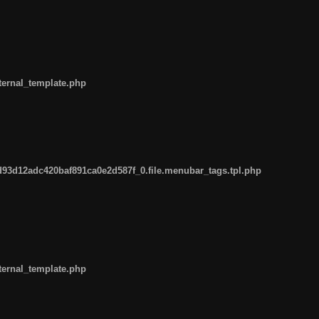
ternal_template.php
93d12adc420baf891ca0e2d587f_0.file.menubar_tags.tpl.php
ternal_template.php