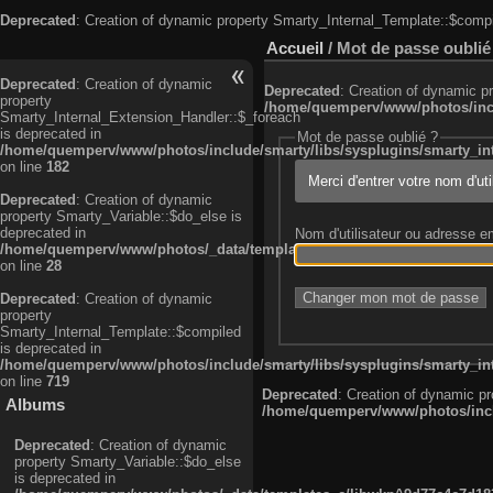
Deprecated
: Creation of dynamic property Smarty_Internal_Template::$compi
Accueil
/ Mot de passe oublié
Deprecated
: Creation of dynamic
Deprecated
: Creation of dynamic p
property
/home/quemperv/www/photos/inclu
Smarty_Internal_Extension_Handler::$_foreach
is deprecated in
Mot de passe oublié ?
/home/quemperv/www/photos/include/smarty/libs/sysplugins/smarty_in
on line
182
Merci d'entrer votre nom d'ut
Deprecated
: Creation of dynamic
property Smarty_Variable::$do_else is
deprecated in
Nom d'utilisateur ou adresse e
/home/quemperv/www/photos/_data/templates_c/ljbwkp^c6900b4874d0f35
on line
28
Deprecated
: Creation of dynamic
property
Smarty_Internal_Template::$compiled
is deprecated in
/home/quemperv/www/photos/include/smarty/libs/sysplugins/smarty_in
on line
719
Deprecated
: Creation of dynamic p
Albums
/home/quemperv/www/photos/inclu
Deprecated
: Creation of dynamic
property Smarty_Variable::$do_else
is deprecated in