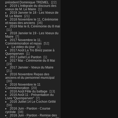
président Dominique TREMEL
22
2019 L'intégrale du discours des
voeux de M. Le Maire
1
2019 Janvier le 18 - Les Voeux de
M. Le Maire
21
2018 Novembre le 11, Cérémonie
et repas des anciens
36
2018 Mai le 8, Cérémonie du 8 mai
11
2018 Janvier le 19 - Les Voeux du
Maire
7
2017 Novembre le 11,
Commémoration et repas
52
La video du jour
1
2017 Août La Tro Breiz passe à
Quemperven
1
2017 juillet Le Pardon
1
2017 Mai - Cérémonie du 8 Mai
19
2017 Janvier - Voeux du Maire
21
2016 Novembre Repas des
anciens et du personnel municipal
30
2016 Novembre le 11
Commémoration
20
2016 Août Fête du battage
13
2016 Août 11 - Présentation du
Livre "Quemperven"
7
2016 Juillet 14 Le Cochon Grillé
56
2016 Juin - Pardon - Course
cycliste
38
2016 Juin - Pardon - Remise des