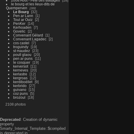
2008 Aout - Fête des Battages
18
le bourg et les lieux-dits de
Quemperven
289
Le Bourg
32
Pen ar Lann
1
Toul ar Ouiz
2
PenKer
14
Kerhoaden
7
Govelic
2
Convenant Gélard
1
Convenant Lagadec
2
cos castel
7
troguindy
19
st maudez
23
poull glaou
20
pen ar puns
11
le cosquer
19
kerversot
11
kerneves
20
kerlastre
12
kergroas
12
kerdiboëllet
9
kerbrido
27
guivano
15
coz puns
5
brozoul
18
2108 photos
Deprecated
: Creation of dynamic
property
Smarty_Internal_Template::$compiled
is deprecated in