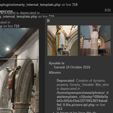
plugins/smarty_internal_template.php
on line
719
3/32
mperven
:$compiled is deprecated in
_internal_template.php
on line
719
ated in
hp
on line
719
Ajoutée le
Samedi 19 Octobre 2019
Albums
Deprecated
: Creation of dynamic
property Smarty_Variable::$do_else
is deprecated in
/home/quemperv/www/photos/_d
ata/templates_c/ljbwkp^f20b8e5a
6d1c691dcf3eb33770913f274aba6
9ef_0.file.picture.tpl.php
on line
313
le bourg et les lieux-dits de