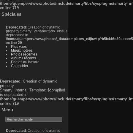
/home/quemperv/www/photos/include/smarty/libs/sysplugins/smarty_in
on line
719
Spéciales
Deprecated
: Creation of dynamic
property Smarty_Variable::$do_else is
deprecated in
/home/quemperv/www/photos/_data/templates_c/ljbwkp^b5b446c39aeeee50
on line
29
Plus vues
Mieux notées
Photos récentes
Albums récents
Photos au hasard
Calendrier
Deprecated
: Creation of dynamic
property
Smarty_Internal_Template::$compiled
is deprecated in
/home/quemperv/www/photos/include/smarty/libs/sysplugins/smarty_in
on line
719
Menu
Deprecated
: Creation of dynamic