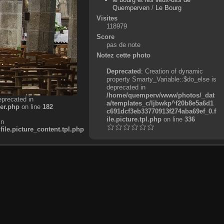
Quemperven
/
Le Bourg
Visites
118979
Score
pas de note
Notez cette photo
Deprecated
: Creation of dynamic
property Smarty_Variable::$do_else is
deprecated in
/home/quemperv/www/photos/_dat
eprecated in
a/templates_c/ljbwkp^f20b8e5a6d1
er.php
on line
182
c691dcf3eb33770913f274aba69ef_0.f
ile.picture.tpl.php
on line
336
in
e.picture_content.tpl.php