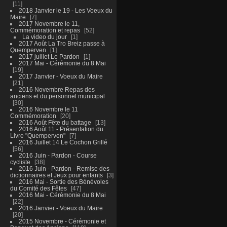
11
2018 Janvier le 19 - Les Voeux du
Maire
7
2017 Novembre le 11,
Commémoration et repas
52
La video du jour
1
2017 Août La Tro Breiz passe à
Quemperven
1
2017 juillet Le Pardon
1
2017 Mai - Cérémonie du 8 Mai
19
2017 Janvier - Voeux du Maire
21
2016 Novembre Repas des
anciens et du personnel municipal
30
2016 Novembre le 11
Commémoration
20
2016 Août Fête du battage
13
2016 Août 11 - Présentation du
Livre "Quemperven"
7
2016 Juillet 14 Le Cochon Grillé
56
2016 Juin - Pardon - Course
cycliste
38
2016 Juin - Pardon - Remise des
dictionnaires et Jeux pour enfants
3
2016 Mai - Sortie des Bénévoles
du Comité des Fêtes
47
2016 Mai - Cérémonie du 8 Mai
22
2016 Janvier - Voeux du Maire
20
2015 Novembre - Cérémonie et