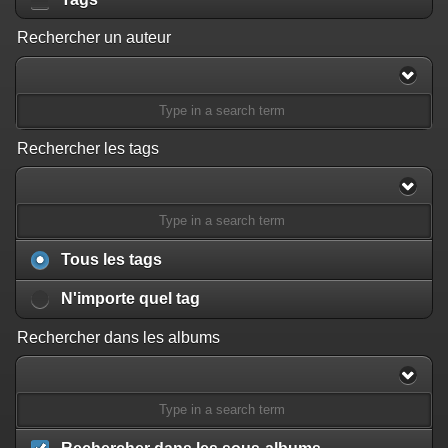
on line
182
Rechercher un auteur
Deprecated
: Creation of dynamic property
Smarty_Internal_Template::$compiled is deprecated in
/home/quemperv/www/photos/include/smarty/libs/sysplugins/smar
on line
719
Deprecated
: Creation of dynamic property Smarty_Variable::$do_else
Rechercher les tags
is deprecated in
/home/quemperv/www/photos/_data/templates_c/1p9rilw_1uwy3cn
on line
82
Tous les tags
N'importe quel tag
Rechercher dans les albums