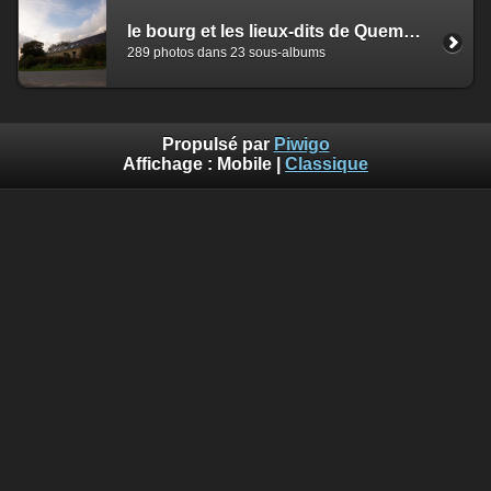
le bourg et les lieux-dits de Quemperven
289 photos dans 23 sous-albums
Propulsé par
Piwigo
Affichage :
Mobile
|
Classique
Deprecated
: Creation of dynamic property
Smarty_Internal_Template::$compiled is deprecated in
/home/quemperv/www/photos/include/smarty/libs/sysplugin
on line
719