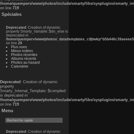
/home/quemperv/www/photos/include/smarty/libs/sysplugins/smarty_in
on line
719
Spéciales
Deprecated
: Creation of dynamic
property Smarty_Variable::$do_else is
deprecated in
/home/quemperv/www/photos/_data/templates_c/ljbwkp^b5b446c39aeeee50
on line
29
Plus vues
Mieux notées
Photos récentes
Albums récents
Photos au hasard
Calendrier
Deprecated
: Creation of dynamic
property
Smarty_Internal_Template::$compiled
is deprecated in
/home/quemperv/www/photos/include/smarty/libs/sysplugins/smarty_in
on line
719
Menu
Deprecated
: Creation of dynamic