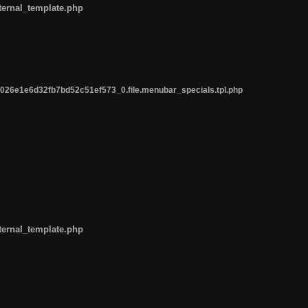
ternal_template.php
26e1e6d32fb7bd52c51ef573_0.file.menubar_specials.tpl.php
ternal_template.php