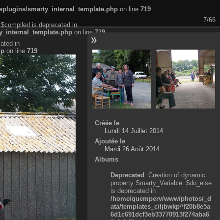
plugins/smarty_internal_template.php
on line
719
7/66
:$compiled is deprecated in
_internal_template.php
on line
719
ated in
hp
on line
719
Créée le
Lundi 14 Juillet 2014
Ajoutée le
Mardi 26 Août 2014
Albums
Deprecated
: Creation of dynamic
property Smarty_Variable::$do_else
is deprecated in
/home/quemperv/www/photos/_d
ata/templates_c/ljbwkp^f20b8e5a
6d1c691dcf3eb33770913f274aba6