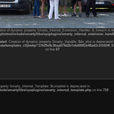
ation of dynamic property Smarty_Internal_Extension_Handler::$_foreach is d
otos/include/smarty/libs/sysplugins/smarty_internal_extension_handl
ated
: Creation of dynamic property Smarty_Variable::$do_else is deprecated 
a/templates_c/ljbwkp^17b05e9c3baa074d2b7e6d0081b48ad2c1f1024f_0.fil
on line
67
roperty Smarty_Internal_Template::$compiled is deprecated in
de/smarty/libs/sysplugins/smarty_internal_template.php
on line
719