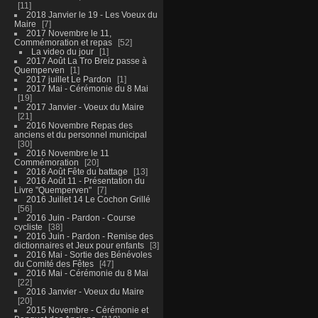
11
2018 Janvier le 19 - Les Voeux du
Maire
7
2017 Novembre le 11,
Commémoration et repas
52
La video du jour
1
2017 Août La Tro Breiz passe à
Quemperven
1
2017 juillet Le Pardon
1
2017 Mai - Cérémonie du 8 Mai
19
2017 Janvier - Voeux du Maire
21
2016 Novembre Repas des
anciens et du personnel municipal
30
2016 Novembre le 11
Commémoration
20
2016 Août Fête du battage
13
2016 Août 11 - Présentation du
Livre "Quemperven"
7
2016 Juillet 14 Le Cochon Grillé
56
2016 Juin - Pardon - Course
cycliste
38
2016 Juin - Pardon - Remise des
dictionnaires et Jeux pour enfants
3
2016 Mai - Sortie des Bénévoles
du Comité des Fêtes
47
2016 Mai - Cérémonie du 8 Mai
22
2016 Janvier - Voeux du Maire
20
2015 Novembre - Cérémonie et