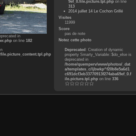
9ef_0.file.picture.tpl.php
on line
313
2014 juillet 14 Le Cochon Grillé
Visites
11999
Score
pas de note
eprecated in
Notez cette photo
er.php
on line
182
in
Deprecated
: Creation of dynamic
e.picture_content.tpl.php
property Smarty_Variable::$do_else is
deprecated in
/home/quemperv/www/photos/_dat
a/templates_c/ljbwkp^f20b8e5a6d1
c691dcf3eb33770913f274aba69ef_0.f
ile.picture.tpl.php
on line
336