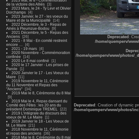
2023 Mai, le 8 - Commémoration
de la victoire des Alliés
3
2023 Mars, le 24 - Ty Levr et Olivier
Dorchamps
4
2023 Janvier, le 27 - les voeux du
Maire et de la Municipalité
14
2022 Décembre, le 3 - Repas de
Ainés à Pleumzue-Bodou
9
2021 Décembre, le 5 - Repas des
Anciens
26
Deprecated
: Cre
2021 - 8 Mai - En comité restreint
/home/quemperv/www/ph
encore ....
4
2021 - 19 mars
4
Deprec
2020 Novembre - Commémoration
/home/quemperv/www/photos/_dat
confinée
14
2020 Le 8 mai confiné
1
2020 le 17 Janvier - Les prises de
Parole
1
2020 Janvier le 17 - Les Voeux du
Maire
11
2019 Novembre le 11, Cérémonie
du 11 Novembre et Repas des
"Anciens"
34
2019 Mai le 8, Cérémonie du 8 Mai
9
2019 Mai le 4, Repas dansant du
Deprecated
: Creation of dynamic p
Comité des Fêtes : les 20 ans du
président Dominique TREMEL
22
/home/quemperv/www/photos/inclu
2019 L'intégrale du discours des
voeux de M. Le Maire
1
2019 Janvier le 18 - Les Voeux de
M. Le Maire
21
2018 Novembre le 11, Cérémonie
et repas des anciens
36
2018 Mai le 8, Cérémonie du 8 mai