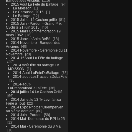
Banquet des Anciens
110
2015 Août La Fête du Battage
34
La Moisson
1
Le Caroussel 2015
1
Le Battage
32
2015 Juillet 14 Cochon grillé
81
2015 Juin - Pardon - Grand Prix
Cycliste 21 juin 2015
46
2015 Mars Commémoration 19
mars 1962
18
2015 Janvier Anim BéBé
18
2014 Novembre - Banquet des
Anciens
49
2014 Novembre - Cérémonie du 11
Novembre
23
2014-15Aout-La Fête du battage
147
2014 Août fête du battage LA
MOISSON
1
2014-Aout-LaFeteDuBattage
73
2014-aout-LesTracteursDeLaFete
35
2014-aout-
LaPreparationDeLaFete
38
2014 juillet 14 Le Cochon Grillé
66
2014 Juillet le 13 Ty Levr fait sa
Foire à Tout
22
2014 Expo Photos "Quemperven
au siècle dernier"
60
2014 Juin - Pardon
58
2014 Mai -Kermesse du RPI le 25
12
2014 Mai - Cérémonie du 8 Mai
10