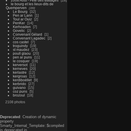
2008 Aout - Fête des Battages
18
le bourg et les lieux-dits de
Quemperven
289
Le Bourg
32
Pen ar Lann
1
Toul ar Ouiz
2
PenKer
14
Kerhoaden
7
Govelic
2
Convenant Gélard
1
Convenant Lagadec
2
cos castel
7
troguindy
19
st maudez
23
poull glaou
20
pen ar puns
11
le cosquer
19
kerversot
11
kerneves
20
kerlastre
12
kergroas
12
kerdiboëllet
9
kerbrido
27
guivano
15
coz puns
5
brozoul
18
2108 photos
Deprecated
: Creation of dynamic
property
Smarty_Internal_Template::$compiled
is deprecated in