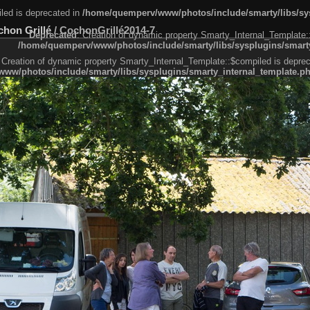
led is deprecated in
/home/quemperv/www/photos/include/smarty/libs/sys
chon Grillé
/
CochonGrillé2014-7
Deprecated
: Creation of dynamic property Smarty_Internal_Template:
/home/quemperv/www/photos/include/smarty/libs/sysplugins/smarty
 Creation of dynamic property Smarty_Internal_Template::$compiled is deprec
ww/photos/include/smarty/libs/sysplugins/smarty_internal_template.p
e1df606f26bc55e6a40d5a3fc_0.file.menubar.tpl.php
ternal_template.php
cb83f461f2685cd6a1bb234fabf_0.file.menubar_categories.tpl.php