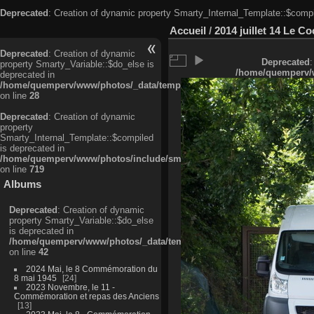
Deprecated
: Creation of dynamic property Smarty_Internal_Template::$compi
Accueil
/
2014 juillet 14 Le Co
Deprecated
: Creation of dynamic
Deprecated
:
property Smarty_Variable::$do_else is
/home/quemperv/w
deprecated in
/home/quemperv/www/photos/_data/templates_c/ljbwkp^c6900b4874d0f35
on line
28
Deprecated
: Creation of dynamic
property
Smarty_Internal_Template::$compiled
is deprecated in
/home/quemperv/www/photos/include/smarty/libs/sysplugins/smarty_in
on line
719
Albums
Deprecated
: Creation of dynamic
property Smarty_Variable::$do_else
is deprecated in
/home/quemperv/www/photos/_data/templates_c/ljbwkp^9d77c4c7d1830
on line
42
2024 Mai, le 8 Commémoration du
8 mai 1945
24
2023 Novembre, le 11 -
Commémoration et repas des Anciens
13