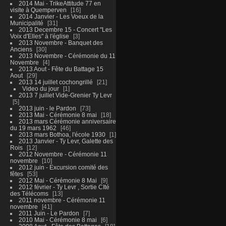
2014 Mai - TrikeAttitude 77 en
visite à Quemperven
16
2014 Janvier - Les Voeux de la
Municipalité
31
2013 Decembre 15 - Concert "Les
Voix d'Elles" à l'église
3
2013 Novembre - Banquet des
Anciens
30
2013 Novembre - Cérémonie du 11
Novembre
4
2013 Aout - Fête du Battage 15
Aout
29
2013 14 juillet cochongrillé
21
Video du jour
1
2013 7 juillet Vide-Grenier Ty Levr
5
2013 juin - le Pardon
73
2013 Mai - Cérémonie 8 mai
18
2013 mars Cérémonie anniversaire
du 19 mars 1962
46
2013 mars Bothoa, l'école 1930
1
2013 Janvier - Ty Levr, Galette des
Rois
12
2012 Novembre - Cérémonie 11
novembre
10
2012 juin - Excursion comité des
fêtes
53
2012 Mai - Cérémonie 8 Mai
9
2012 février - Ty Levr , Sortie CIté
des Télécoms
13
2011 novembre - Cérémonie 11
novembre
41
2011 Juin - Le Pardon
7
2010 Mai - Cérémonie 8 mai
6