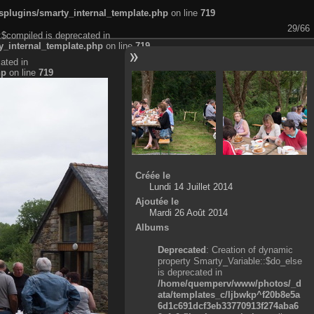
plugins/smarty_internal_template.php
on line
719
29/66
:$compiled is deprecated in
_internal_template.php
on line
719
ated in
hp
on line
719
Créée le
Lundi 14 Juillet 2014
Ajoutée le
Mardi 26 Août 2014
Albums
Deprecated
: Creation of dynamic
property Smarty_Variable::$do_else
is deprecated in
/home/quemperv/www/photos/_d
ata/templates_c/ljbwkp^f20b8e5a
6d1c691dcf3eb33770913f274aba6