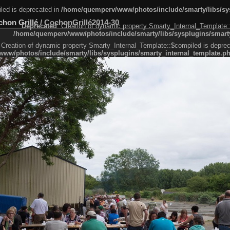
led is deprecated in
/home/quemperv/www/photos/include/smarty/libs/sys
chon Grillé
/
CochonGrillé2014-30
Deprecated
: Creation of dynamic property Smarty_Internal_Template:
/home/quemperv/www/photos/include/smarty/libs/sysplugins/smarty
 Creation of dynamic property Smarty_Internal_Template::$compiled is deprec
ww/photos/include/smarty/libs/sysplugins/smarty_internal_template.p
e1df606f26bc55e6a40d5a3fc_0.file.menubar.tpl.php
ternal_template.php
cb83f461f2685cd6a1bb234fabf_0.file.menubar_categories.tpl.php