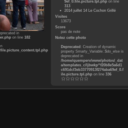
9ef_0.file.picture.tpl.php
on line
313
2014 juillet 14 Le Cochon Grillé
Visites
13673
Score
pas de note
eprecated in
er.php
on line
182
Notez cette photo
in
Deprecated
: Creation of dynamic
e.picture_content.tpl.php
property Smarty_Variable::$do_else is
deprecated in
/home/quemperv/www/photos/_dat
a/templates_c/ljbwkp^f20b8e5a6d1
c691dcf3eb33770913f274aba69ef_0.f
ile.picture.tpl.php
on line
336