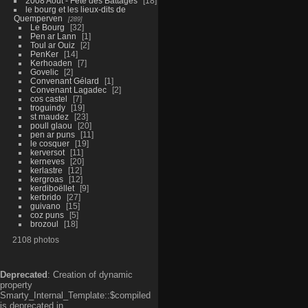
2008 Aout - Fête des Battages
18
le bourg et les lieux-dits de
Quemperven
289
Le Bourg
32
Pen ar Lann
1
Toul ar Ouiz
2
PenKer
14
Kerhoaden
7
Govelic
2
Convenant Gélard
1
Convenant Lagadec
2
cos castel
7
troguindy
19
st maudez
23
poull glaou
20
pen ar puns
11
le cosquer
19
kerversot
11
kerneves
20
kerlastre
12
kergroas
12
kerdiboëllet
9
kerbrido
27
guivano
15
coz puns
5
brozoul
18
2108 photos
Deprecated
: Creation of dynamic
property
Smarty_Internal_Template::$compiled
is deprecated in