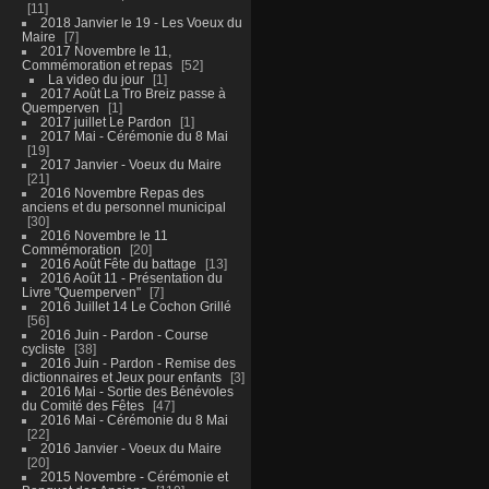
11
2018 Janvier le 19 - Les Voeux du
Maire
7
2017 Novembre le 11,
Commémoration et repas
52
La video du jour
1
2017 Août La Tro Breiz passe à
Quemperven
1
2017 juillet Le Pardon
1
2017 Mai - Cérémonie du 8 Mai
19
2017 Janvier - Voeux du Maire
21
2016 Novembre Repas des
anciens et du personnel municipal
30
2016 Novembre le 11
Commémoration
20
2016 Août Fête du battage
13
2016 Août 11 - Présentation du
Livre "Quemperven"
7
2016 Juillet 14 Le Cochon Grillé
56
2016 Juin - Pardon - Course
cycliste
38
2016 Juin - Pardon - Remise des
dictionnaires et Jeux pour enfants
3
2016 Mai - Sortie des Bénévoles
du Comité des Fêtes
47
2016 Mai - Cérémonie du 8 Mai
22
2016 Janvier - Voeux du Maire
20
2015 Novembre - Cérémonie et