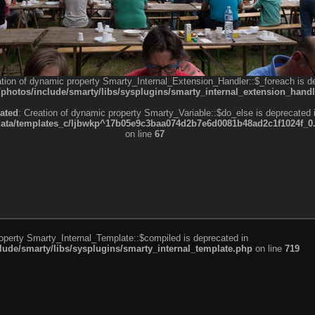
ation of dynamic property Smarty_Internal_Extension_Handler::$_foreach is d
otos/include/smarty/libs/sysplugins/smarty_internal_extension_handl
ated
: Creation of dynamic property Smarty_Variable::$do_else is deprecated 
a/templates_c/ljbwkp^17b05e9c3baa074d2b7e6d0081b48ad2c1f1024f_0.fil
on line
67
roperty Smarty_Internal_Template::$compiled is deprecated in
de/smarty/libs/sysplugins/smarty_internal_template.php
on line
719