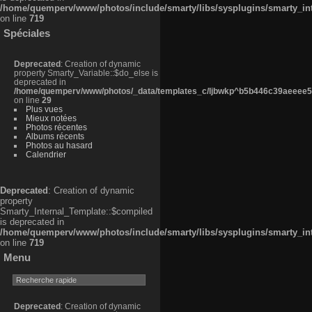
/home/quemperv/www/photos/include/smarty/libs/sysplugins/smarty_in
on line
719
Spéciales
Deprecated
: Creation of dynamic
property Smarty_Variable::$do_else is
deprecated in
/home/quemperv/www/photos/_data/templates_c/ljbwkp^b5b446c39aeeee50
on line
29
Plus vues
Mieux notées
Photos récentes
Albums récents
Photos au hasard
Calendrier
Deprecated
: Creation of dynamic
property
Smarty_Internal_Template::$compiled
is deprecated in
/home/quemperv/www/photos/include/smarty/libs/sysplugins/smarty_in
on line
719
Menu
Deprecated
: Creation of dynamic