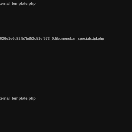
ternal_template.php
26e1e6d32fb7bd52c51ef573_0.file.menubar_specials.tpl.php
ternal_template.php