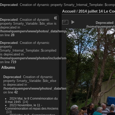
Deprecated
: Creation of dynamic property Smarty_Internal_Template::$compi
Accueil
/
2014 juillet 14 Le Co
Deprecated
: Creation of dynamic
Deprecated
:
property Smarty_Variable::$do_else is
/home/quemperv/w
deprecated in
/home/quemperv/www/photos/_data/templates_c/ljbwkp^c6900b4874d0f35
on line
28
Deprecated
: Creation of dynamic
property
Smarty_Internal_Template::$compiled
is deprecated in
/home/quemperv/www/photos/include/smarty/libs/sysplugins/smarty_in
on line
719
Albums
Deprecated
: Creation of dynamic
property Smarty_Variable::$do_else
is deprecated in
/home/quemperv/www/photos/_data/templates_c/ljbwkp^9d77c4c7d1830
on line
42
2024 Mai, le 8 Commémoration du
8 mai 1945
24
2023 Novembre, le 11 -
Commémoration et repas des Anciens
13