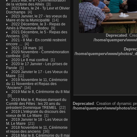
2023 Mai, le 8 - Commémoration
de la victoire des Alliés
3
2023 Mars, le 24 - Ty Levr et Olivier
Dorchamps
4
2023 Janvier, le 27 - les voeux du
Maire et de la Municipalité
14
2022 Décembre, le 3 - Repas de
Ainés à Pleumzue-Bodou
9
2021 Décembre, le 5 - Repas des
Deprecated
: Cre
Anciens
26
/home/quemperv/www/ph
2021 - 8 Mai - En comité restreint
encore ....
4
2021 - 19 mars
4
Deprec
2020 Novembre - Commémoration
/home/quemperv/www/photos/_dat
confinée
14
2020 Le 8 mai confiné
1
2020 le 17 Janvier - Les prises de
Parole
1
2020 Janvier le 17 - Les Voeux du
Maire
11
2019 Novembre le 11, Cérémonie
du 11 Novembre et Repas des
"Anciens"
34
2019 Mai le 8, Cérémonie du 8 Mai
9
2019 Mai le 4, Repas dansant du
Deprecated
: Creation of dynamic p
Comité des Fêtes : les 20 ans du
président Dominique TREMEL
22
/home/quemperv/www/photos/inclu
2019 L'intégrale du discours des
voeux de M. Le Maire
1
2019 Janvier le 18 - Les Voeux de
M. Le Maire
21
2018 Novembre le 11, Cérémonie
et repas des anciens
36
2018 Mai le 8, Cérémonie du 8 mai