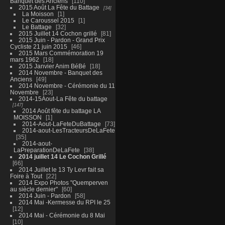
Banquet des Anciens
110
2015 Août La Fête du Battage
34
La Moisson
1
Le Caroussel 2015
1
Le Battage
32
2015 Juillet 14 Cochon grillé
81
2015 Juin - Pardon - Grand Prix
Cycliste 21 juin 2015
46
2015 Mars Commémoration 19
mars 1962
18
2015 Janvier Anim BéBé
18
2014 Novembre - Banquet des
Anciens
49
2014 Novembre - Cérémonie du 11
Novembre
23
2014-15Aout-La Fête du battage
147
2014 Août fête du battage LA
MOISSON
1
2014-Aout-LaFeteDuBattage
73
2014-aout-LesTracteursDeLaFete
35
2014-aout-
LaPreparationDeLaFete
38
2014 juillet 14 Le Cochon Grillé
66
2014 Juillet le 13 Ty Levr fait sa
Foire à Tout
22
2014 Expo Photos "Quemperven
au siècle dernier"
60
2014 Juin - Pardon
58
2014 Mai -Kermesse du RPI le 25
12
2014 Mai - Cérémonie du 8 Mai
10