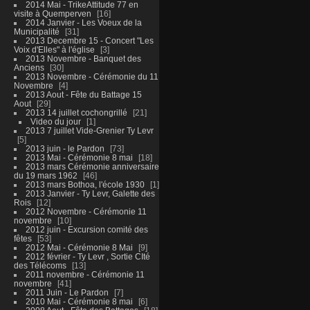
2014 Mai - TrikeAttitude 77 en
visite à Quemperven
16
2014 Janvier - Les Voeux de la
Municipalité
31
2013 Decembre 15 - Concert "Les
Voix d'Elles" à l'église
3
2013 Novembre - Banquet des
Anciens
30
2013 Novembre - Cérémonie du 11
Novembre
4
2013 Aout - Fête du Battage 15
Aout
29
2013 14 juillet cochongrillé
21
Video du jour
1
2013 7 juillet Vide-Grenier Ty Levr
5
2013 juin - le Pardon
73
2013 Mai - Cérémonie 8 mai
18
2013 mars Cérémonie anniversaire
du 19 mars 1962
46
2013 mars Bothoa, l'école 1930
1
2013 Janvier - Ty Levr, Galette des
Rois
12
2012 Novembre - Cérémonie 11
novembre
10
2012 juin - Excursion comité des
fêtes
53
2012 Mai - Cérémonie 8 Mai
9
2012 février - Ty Levr , Sortie CIté
des Télécoms
13
2011 novembre - Cérémonie 11
novembre
41
2011 Juin - Le Pardon
7
2010 Mai - Cérémonie 8 mai
6