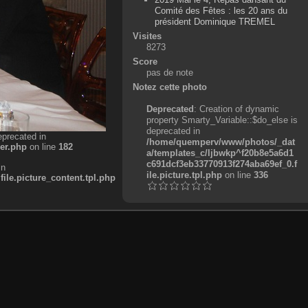
Comité des Fêtes : les 20 ans du
président Dominique TREMEL
Visites
8273
Score
pas de note
Notez cette photo
Deprecated
: Creation of dynamic
property Smarty_Variable::$do_else is
deprecated in
eprecated in
/home/quemperv/www/photos/_dat
er.php
on line
182
a/templates_c/ljbwkp^f20b8e5a6d1
c691dcf3eb33770913f274aba69ef_0.f
in
ile.picture.tpl.php
on line
336
e.picture_content.tpl.php