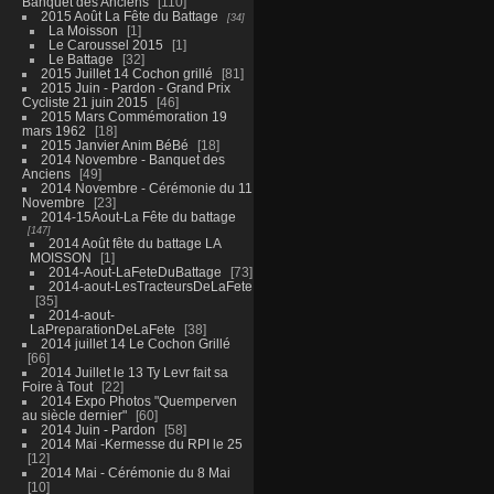
Banquet des Anciens
110
2015 Août La Fête du Battage
34
La Moisson
1
Le Caroussel 2015
1
Le Battage
32
2015 Juillet 14 Cochon grillé
81
2015 Juin - Pardon - Grand Prix
Cycliste 21 juin 2015
46
2015 Mars Commémoration 19
mars 1962
18
2015 Janvier Anim BéBé
18
2014 Novembre - Banquet des
Anciens
49
2014 Novembre - Cérémonie du 11
Novembre
23
2014-15Aout-La Fête du battage
147
2014 Août fête du battage LA
MOISSON
1
2014-Aout-LaFeteDuBattage
73
2014-aout-LesTracteursDeLaFete
35
2014-aout-
LaPreparationDeLaFete
38
2014 juillet 14 Le Cochon Grillé
66
2014 Juillet le 13 Ty Levr fait sa
Foire à Tout
22
2014 Expo Photos "Quemperven
au siècle dernier"
60
2014 Juin - Pardon
58
2014 Mai -Kermesse du RPI le 25
12
2014 Mai - Cérémonie du 8 Mai
10