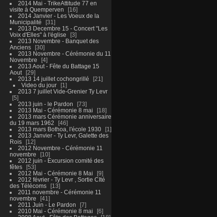
2014 Mai - TrikeAttitude 77 en
visite à Quemperven
16
2014 Janvier - Les Voeux de la
Municipalité
31
2013 Decembre 15 - Concert "Les
Voix d'Elles" à l'église
3
2013 Novembre - Banquet des
Anciens
30
2013 Novembre - Cérémonie du 11
Novembre
4
2013 Aout - Fête du Battage 15
Aout
29
2013 14 juillet cochongrillé
21
Video du jour
1
2013 7 juillet Vide-Grenier Ty Levr
5
2013 juin - le Pardon
73
2013 Mai - Cérémonie 8 mai
18
2013 mars Cérémonie anniversaire
du 19 mars 1962
46
2013 mars Bothoa, l'école 1930
1
2013 Janvier - Ty Levr, Galette des
Rois
12
2012 Novembre - Cérémonie 11
novembre
10
2012 juin - Excursion comité des
fêtes
53
2012 Mai - Cérémonie 8 Mai
9
2012 février - Ty Levr , Sortie CIté
des Télécoms
13
2011 novembre - Cérémonie 11
novembre
41
2011 Juin - Le Pardon
7
2010 Mai - Cérémonie 8 mai
6