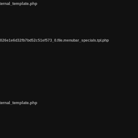
ternal_template.php
26e1e6d32fb7bd52c51ef573_0.file.menubar_specials.tpl.php
ternal_template.php