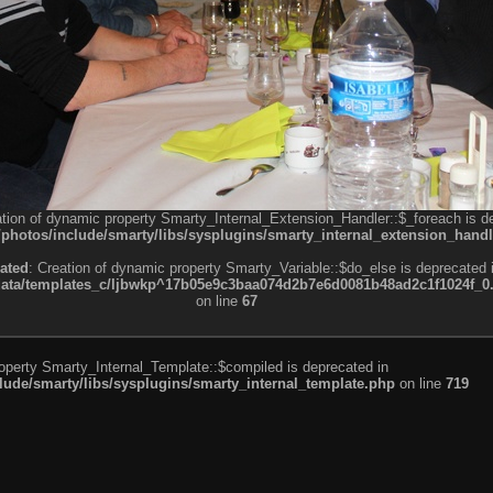
ation of dynamic property Smarty_Internal_Extension_Handler::$_foreach is d
otos/include/smarty/libs/sysplugins/smarty_internal_extension_handl
ated
: Creation of dynamic property Smarty_Variable::$do_else is deprecated 
a/templates_c/ljbwkp^17b05e9c3baa074d2b7e6d0081b48ad2c1f1024f_0.fil
on line
67
roperty Smarty_Internal_Template::$compiled is deprecated in
de/smarty/libs/sysplugins/smarty_internal_template.php
on line
719