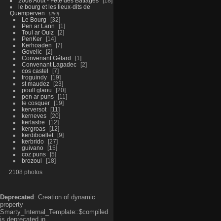
2008 Aout - Fête des Battages
18
le bourg et les lieux-dits de
Quemperven
289
Le Bourg
32
Pen ar Lann
1
Toul ar Ouiz
2
PenKer
14
Kerhoaden
7
Govelic
2
Convenant Gélard
1
Convenant Lagadec
2
cos castel
7
troguindy
19
st maudez
23
poull glaou
20
pen ar puns
11
le cosquer
19
kerversot
11
kerneves
20
kerlastre
12
kergroas
12
kerdiboëllet
9
kerbrido
27
guivano
15
coz puns
5
brozoul
18
2108 photos
Deprecated
: Creation of dynamic
property
Smarty_Internal_Template::$compiled
is deprecated in