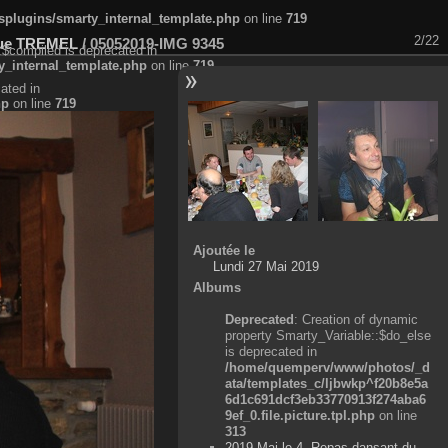
plugins/smarty_internal_template.php
on line
719
2/22
ique TREMEL
/
05052019-IMG 9345
:$compiled is deprecated in
_internal_template.php
on line
719
ated in
hp
on line
719
Ajoutée le
Lundi 27 Mai 2019
Albums
Deprecated
: Creation of dynamic
property Smarty_Variable::$do_else
is deprecated in
/home/quemperv/www/photos/_d
ata/templates_c/ljbwkp^f20b8e5a
6d1c691dcf3eb33770913f274aba6
9ef_0.file.picture.tpl.php
on line
313
2019 Mai le 4, Repas dansant du