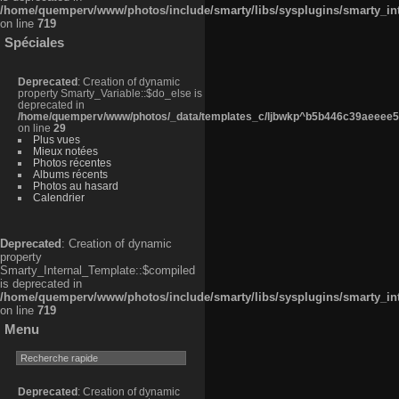
/home/quemperv/www/photos/include/smarty/libs/sysplugins/smarty_in
on line
719
Spéciales
Deprecated
: Creation of dynamic
property Smarty_Variable::$do_else is
deprecated in
/home/quemperv/www/photos/_data/templates_c/ljbwkp^b5b446c39aeeee50
on line
29
Plus vues
Mieux notées
Photos récentes
Albums récents
Photos au hasard
Calendrier
Deprecated
: Creation of dynamic
property
Smarty_Internal_Template::$compiled
is deprecated in
/home/quemperv/www/photos/include/smarty/libs/sysplugins/smarty_in
on line
719
Menu
Deprecated
: Creation of dynamic