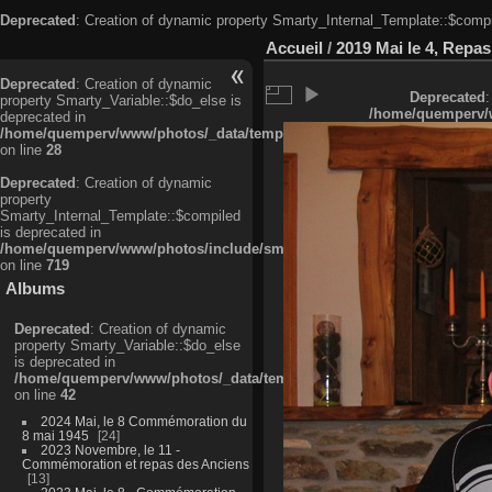
Deprecated
: Creation of dynamic property Smarty_Internal_Template::$compi
Accueil
/
2019 Mai le 4, Repa
Deprecated
: Creation of dynamic
Deprecated
:
property Smarty_Variable::$do_else is
/home/quemperv/w
deprecated in
/home/quemperv/www/photos/_data/templates_c/ljbwkp^c6900b4874d0f35
on line
28
Deprecated
: Creation of dynamic
property
Smarty_Internal_Template::$compiled
is deprecated in
/home/quemperv/www/photos/include/smarty/libs/sysplugins/smarty_in
on line
719
Albums
Deprecated
: Creation of dynamic
property Smarty_Variable::$do_else
is deprecated in
/home/quemperv/www/photos/_data/templates_c/ljbwkp^9d77c4c7d1830
on line
42
2024 Mai, le 8 Commémoration du
8 mai 1945
24
2023 Novembre, le 11 -
Commémoration et repas des Anciens
13