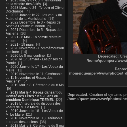
2023 Mai, le 8 - Commémoration
de la victoire des Alliés
3
2023 Mars, le 24 - Ty Levr et Olivier
Dorchamps
4
2023 Janvier, le 27 - les voeux du
Maire et de la Municipalité
14
2022 Décembre, le 3 - Repas de
Ainés à Pleumzue-Bodou
9
2021 Décembre, le 5 - Repas des
Anciens
26
2021 - 8 Mai - En comité restreint
encore ....
4
2021 - 19 mars
4
2020 Novembre - Commémoration
confinée
14
2020 Le 8 mai confiné
1
Deprecated
: Cre
2020 le 17 Janvier - Les prises de
/home/quemperv/www/ph
Parole
1
2020 Janvier le 17 - Les Voeux du
Deprec
Maire
11
/home/quemperv/www/photos/_dat
2019 Novembre le 11, Cérémonie
du 11 Novembre et Repas des
"Anciens"
34
2019 Mai le 8, Cérémonie du 8 Mai
9
2019 Mai le 4, Repas dansant du
Deprecated
: Creation of dynamic p
Comité des Fêtes : les 20 ans du
/home/quemperv/www/photos/inclu
président Dominique TREMEL
22
2019 L'intégrale du discours des
voeux de M. Le Maire
1
2019 Janvier le 18 - Les Voeux de
M. Le Maire
21
2018 Novembre le 11, Cérémonie
et repas des anciens
36
2018 Mai le 8, Cérémonie du 8 mai