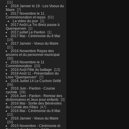
11
2018 Janvier le 19 - Les Voeux du
Maire
7
2017 Novembre le 11,
Commémoration et repas
52
La video du jour
1
2017 Août La Tro Breiz passe à
Quemperven
1
2017 juillet Le Pardon
1
2017 Mai - Cérémonie du 8 Mai
19
2017 Janvier - Voeux du Maire
21
2016 Novembre Repas des
anciens et du personnel municipal
30
2016 Novembre le 11
Commémoration
20
2016 Août Fête du battage
13
2016 Août 11 - Présentation du
Livre "Quemperven"
7
2016 Juillet 14 Le Cochon Grillé
56
2016 Juin - Pardon - Course
cycliste
38
2016 Juin - Pardon - Remise des
dictionnaires et Jeux pour enfants
3
2016 Mai - Sortie des Bénévoles
du Comité des Fêtes
47
2016 Mai - Cérémonie du 8 Mai
22
2016 Janvier - Voeux du Maire
20
2015 Novembre - Cérémonie et