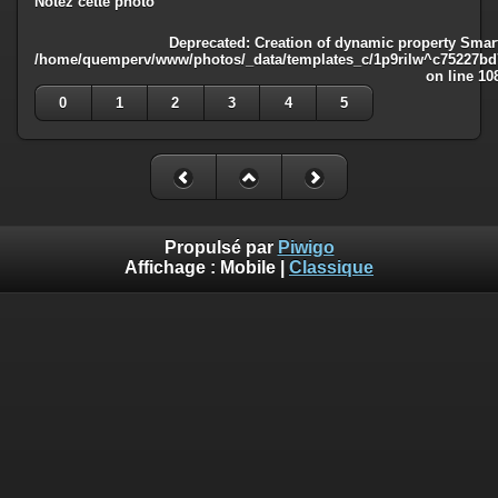
Notez cette photo
Deprecated
: Creation of dynamic property Smart
/home/quemperv/www/photos/_data/templates_c/1p9rilw^c75227bd75
on line
10
0
1
2
3
4
5
Propulsé par
Piwigo
Affichage :
Mobile
|
Classique