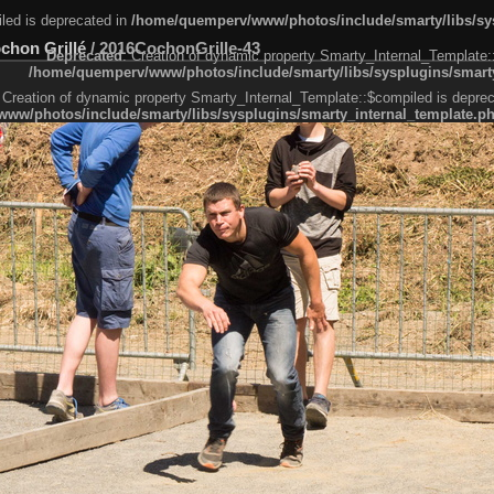
led is deprecated in
/home/quemperv/www/photos/include/smarty/libs/sys
ochon Grillé
/
2016CochonGrille-43
Deprecated
: Creation of dynamic property Smarty_Internal_Template:
/home/quemperv/www/photos/include/smarty/libs/sysplugins/smarty
 Creation of dynamic property Smarty_Internal_Template::$compiled is deprec
ww/photos/include/smarty/libs/sysplugins/smarty_internal_template.p
e1df606f26bc55e6a40d5a3fc_0.file.menubar.tpl.php
ternal_template.php
cb83f461f2685cd6a1bb234fabf_0.file.menubar_categories.tpl.php