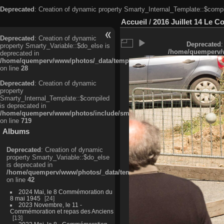
Deprecated
: Creation of dynamic property Smarty_Internal_Template::$compi
Accueil
/
2016 Juillet 14 Le C
Deprecated
: Creation of dynamic
Deprecated
:
property Smarty_Variable::$do_else is
/home/quemperv/w
deprecated in
/home/quemperv/www/photos/_data/templates_c/ljbwkp^c6900b4874d0f35
on line
28
Deprecated
: Creation of dynamic
property
Smarty_Internal_Template::$compiled
is deprecated in
/home/quemperv/www/photos/include/smarty/libs/sysplugins/smarty_in
on line
719
Albums
Deprecated
: Creation of dynamic
property Smarty_Variable::$do_else
is deprecated in
/home/quemperv/www/photos/_data/templates_c/ljbwkp^9d77c4c7d1830
on line
42
2024 Mai, le 8 Commémoration du
8 mai 1945
24
2023 Novembre, le 11 -
Commémoration et repas des Anciens
13