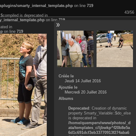
plugins/smarty_internal_template.php
on line
719
43/56
:$compiled is deprecated in
_internal_template.php
on line
719
ated in
hp
on line
719
Créée le
Jeudi 14 Juillet 2016
Ajoutée le
Mercredi 20 Juillet 2016
Albums
Deprecated
: Creation of dynamic
property Smarty_Variable::$do_else
is deprecated in
/home/quemperv/www/photos/_d
ata/templates_c/ljbwkp^f20b8e5a
6d1c691dcf3eb33770913f274aba6