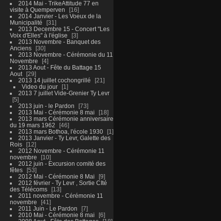
2014 Mai - TrikeAttitude 77 en
visite à Quemperven
16
2014 Janvier - Les Voeux de la
Municipalité
31
2013 Decembre 15 - Concert "Les
Voix d'Elles" à l'église
3
2013 Novembre - Banquet des
Anciens
30
2013 Novembre - Cérémonie du 11
Novembre
4
2013 Aout - Fête du Battage 15
Aout
29
2013 14 juillet cochongrillé
21
Video du jour
1
2013 7 juillet Vide-Grenier Ty Levr
5
2013 juin - le Pardon
73
2013 Mai - Cérémonie 8 mai
18
2013 mars Cérémonie anniversaire
du 19 mars 1962
46
2013 mars Bothoa, l'école 1930
1
2013 Janvier - Ty Levr, Galette des
Rois
12
2012 Novembre - Cérémonie 11
novembre
10
2012 juin - Excursion comité des
fêtes
53
2012 Mai - Cérémonie 8 Mai
9
2012 février - Ty Levr , Sortie CIté
des Télécoms
13
2011 novembre - Cérémonie 11
novembre
41
2011 Juin - Le Pardon
7
2010 Mai - Cérémonie 8 mai
6