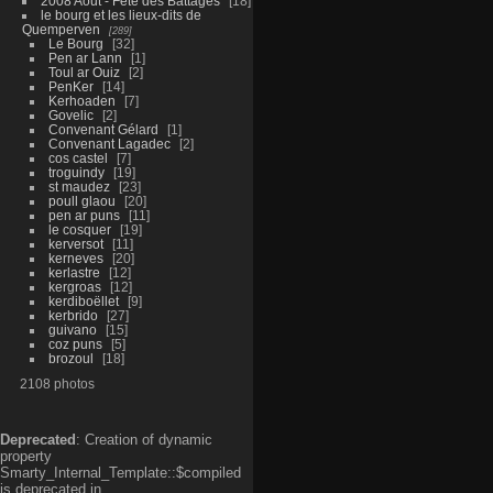
2008 Aout - Fête des Battages
18
le bourg et les lieux-dits de
Quemperven
289
Le Bourg
32
Pen ar Lann
1
Toul ar Ouiz
2
PenKer
14
Kerhoaden
7
Govelic
2
Convenant Gélard
1
Convenant Lagadec
2
cos castel
7
troguindy
19
st maudez
23
poull glaou
20
pen ar puns
11
le cosquer
19
kerversot
11
kerneves
20
kerlastre
12
kergroas
12
kerdiboëllet
9
kerbrido
27
guivano
15
coz puns
5
brozoul
18
2108 photos
Deprecated
: Creation of dynamic
property
Smarty_Internal_Template::$compiled
is deprecated in