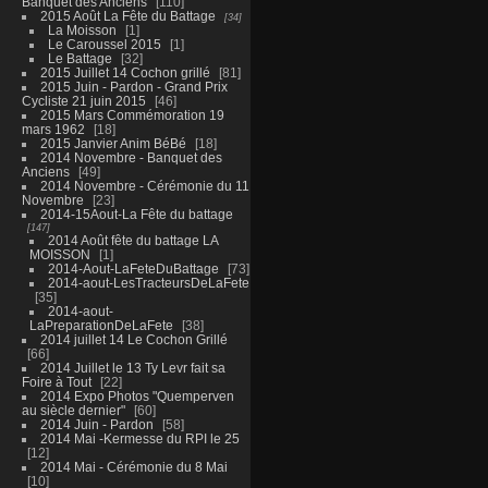
Banquet des Anciens
110
2015 Août La Fête du Battage
34
La Moisson
1
Le Caroussel 2015
1
Le Battage
32
2015 Juillet 14 Cochon grillé
81
2015 Juin - Pardon - Grand Prix
Cycliste 21 juin 2015
46
2015 Mars Commémoration 19
mars 1962
18
2015 Janvier Anim BéBé
18
2014 Novembre - Banquet des
Anciens
49
2014 Novembre - Cérémonie du 11
Novembre
23
2014-15Aout-La Fête du battage
147
2014 Août fête du battage LA
MOISSON
1
2014-Aout-LaFeteDuBattage
73
2014-aout-LesTracteursDeLaFete
35
2014-aout-
LaPreparationDeLaFete
38
2014 juillet 14 Le Cochon Grillé
66
2014 Juillet le 13 Ty Levr fait sa
Foire à Tout
22
2014 Expo Photos "Quemperven
au siècle dernier"
60
2014 Juin - Pardon
58
2014 Mai -Kermesse du RPI le 25
12
2014 Mai - Cérémonie du 8 Mai
10