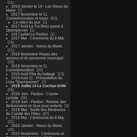
11
2018 Janvier le 19 - Les Voeux du
Maire
7
2017 Novembre le 11,
Commémoration et repas
52
La video du jour
1
2017 Août La Tro Breiz passe à
Quemperven
1
2017 juillet Le Pardon
1
2017 Mai - Cérémonie du 8 Mai
19
2017 Janvier - Voeux du Maire
21
2016 Novembre Repas des
anciens et du personnel municipal
30
2016 Novembre le 11
Commémoration
20
2016 Août Fête du battage
13
2016 Août 11 - Présentation du
Livre "Quemperven"
7
2016 Juillet 14 Le Cochon Grillé
56
2016 Juin - Pardon - Course
cycliste
38
2016 Juin - Pardon - Remise des
dictionnaires et Jeux pour enfants
3
2016 Mai - Sortie des Bénévoles
du Comité des Fêtes
47
2016 Mai - Cérémonie du 8 Mai
22
2016 Janvier - Voeux du Maire
20
2015 Novembre - Cérémonie et