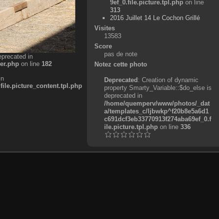
9ef_0.file.picture.tpl.php
on line
313
2016 Juillet 14 Le Cochon Grillé
Visites
13583
Score
pas de note
eprecated in
er.php
on line
182
Notez cette photo
in
Deprecated
: Creation of dynamic
e.picture_content.tpl.php
property Smarty_Variable::$do_else is
deprecated in
/home/quemperv/www/photos/_dat
a/templates_c/ljbwkp^f20b8e5a6d1
c691dcf3eb33770913f274aba69ef_0.f
ile.picture.tpl.php
on line
336