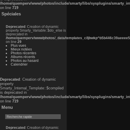
/home/quemperv/www/photos/include/smarty/libs/sysplugins/smarty_in
on line
719
Spéciales
Deprecated
: Creation of dynamic
property Smarty_Variable::$do_else is
deprecated in
/home/quemperv/www/photos/_data/templates_c/ljbwkp^b5b446c39aeeee50
on line
29
Plus vues
Mieux notées
Photos récentes
Albums récents
Photos au hasard
Calendrier
Deprecated
: Creation of dynamic
property
Smarty_Internal_Template::$compiled
is deprecated in
/home/quemperv/www/photos/include/smarty/libs/sysplugins/smarty_in
on line
719
Menu
Deprecated
: Creation of dynamic