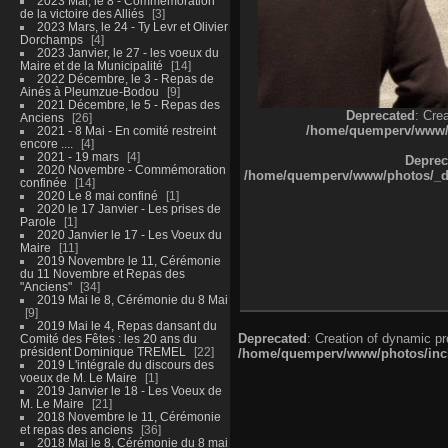
2023 Mai, le 8 - Commémoration
de la victoire des Alliés
3
2023 Mars, le 24 - Ty Levr et Olivier
Dorchamps
4
2023 Janvier, le 27 - les voeux du
Maire et de la Municipalité
14
2022 Décembre, le 3 - Repas de
Ainés à Pleumzue-Bodou
9
2021 Décembre, le 5 - Repas des
Deprecated
: Cre
Anciens
26
/home/quemperv/www/ph
2021 - 8 Mai - En comité restreint
encore ....
4
2021 - 19 mars
4
Deprec
2020 Novembre - Commémoration
/home/quemperv/www/photos/_dat
confinée
14
2020 Le 8 mai confiné
1
2020 le 17 Janvier - Les prises de
Parole
1
2020 Janvier le 17 - Les Voeux du
Maire
11
2019 Novembre le 11, Cérémonie
du 11 Novembre et Repas des
"Anciens"
34
2019 Mai le 8, Cérémonie du 8 Mai
9
2019 Mai le 4, Repas dansant du
Deprecated
: Creation of dynamic p
Comité des Fêtes : les 20 ans du
président Dominique TREMEL
22
/home/quemperv/www/photos/inclu
2019 L'intégrale du discours des
voeux de M. Le Maire
1
2019 Janvier le 18 - Les Voeux de
M. Le Maire
21
2018 Novembre le 11, Cérémonie
et repas des anciens
36
2018 Mai le 8, Cérémonie du 8 mai