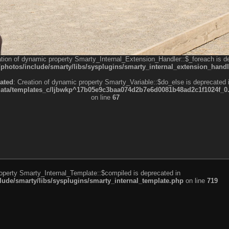
ation of dynamic property Smarty_Internal_Extension_Handler::$_foreach is d
otos/include/smarty/libs/sysplugins/smarty_internal_extension_handl
ated
: Creation of dynamic property Smarty_Variable::$do_else is deprecated 
a/templates_c/ljbwkp^17b05e9c3baa074d2b7e6d0081b48ad2c1f1024f_0.fil
on line
67
roperty Smarty_Internal_Template::$compiled is deprecated in
de/smarty/libs/sysplugins/smarty_internal_template.php
on line
719