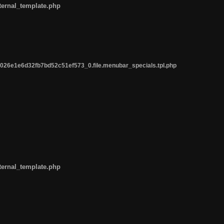
ternal_template.php
26e1e6d32fb7bd52c51ef573_0.file.menubar_specials.tpl.php
ternal_template.php