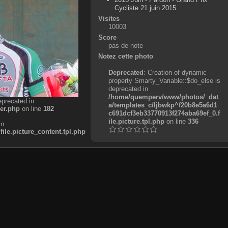
Cycliste 21 juin 2015
Visites
10003
Score
pas de note
Notez cette photo
Deprecated
: Creation of dynamic
property Smarty_Variable::$do_else is
deprecated in
/home/quemperv/www/photos/_dat
eprecated in
a/templates_c/ljbwkp^f20b8e5a6d1
er.php
on line
182
c691dcf3eb33770913f274aba69ef_0.f
ile.picture.tpl.php
on line
336
in
e.picture_content.tpl.php