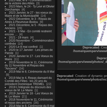
2023 Mai, le 8 - Commémoration
de la victoire des Alliés
3
2023 Mars, le 24 - Ty Levr et Olivier
Dorchamps
4
2023 Janvier, le 27 - les voeux du
Maire et de la Municipalité
14
2022 Décembre, le 3 - Repas de
Ainés à Pleumzue-Bodou
9
2021 Décembre, le 5 - Repas des
Anciens
26
2021 - 8 Mai - En comité restreint
encore ....
4
2021 - 19 mars
4
2020 Novembre - Commémoration
confinée
14
2020 Le 8 mai confiné
1
Deprecated
: Cre
2020 le 17 Janvier - Les prises de
/home/quemperv/www/ph
Parole
1
2020 Janvier le 17 - Les Voeux du
Deprec
Maire
11
/home/quemperv/www/photos/_dat
2019 Novembre le 11, Cérémonie
du 11 Novembre et Repas des
"Anciens"
34
2019 Mai le 8, Cérémonie du 8 Mai
9
Deprecated
: Creation of dynamic p
2019 Mai le 4, Repas dansant du
/home/quemperv/www/photos/inclu
Comité des Fêtes : les 20 ans du
président Dominique TREMEL
22
2019 L'intégrale du discours des
voeux de M. Le Maire
1
2019 Janvier le 18 - Les Voeux de
M. Le Maire
21
2018 Novembre le 11, Cérémonie
et repas des anciens
36
2018 Mai le 8, Cérémonie du 8 mai