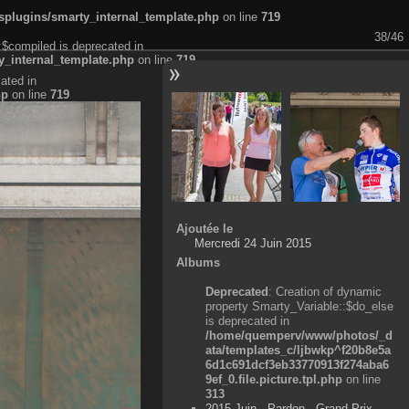
plugins/smarty_internal_template.php
on line
719
38/46
:$compiled is deprecated in
_internal_template.php
on line
719
ated in
hp
on line
719
Ajoutée le
Mercredi 24 Juin 2015
Albums
Deprecated
: Creation of dynamic
property Smarty_Variable::$do_else
is deprecated in
/home/quemperv/www/photos/_d
ata/templates_c/ljbwkp^f20b8e5a
6d1c691dcf3eb33770913f274aba6
9ef_0.file.picture.tpl.php
on line
313
2015 Juin - Pardon - Grand Prix