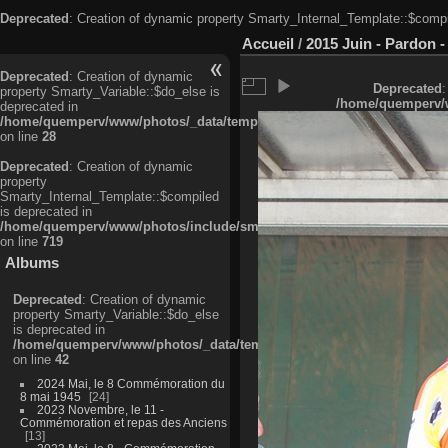
Deprecated
: Creation of dynamic property Smarty_Internal_Template::$compi
Accueil
/
2015 Juin - Pardon -
Deprecated
: Creation of dynamic
Deprecated
:
property Smarty_Variable::$do_else is
/home/quemperv/w
deprecated in
/home/quemperv/www/photos/_data/templates_c/ljbwkp^c6900b4874d0f35
on line
28
Deprecated
: Creation of dynamic
property
Smarty_Internal_Template::$compiled
is deprecated in
/home/quemperv/www/photos/include/smarty/libs/sysplugins/smarty_in
on line
719
Albums
Deprecated
: Creation of dynamic
property Smarty_Variable::$do_else
is deprecated in
/home/quemperv/www/photos/_data/templates_c/ljbwkp^9d77c4c7d1830
on line
42
2024 Mai, le 8 Commémoration du
8 mai 1945
24
2023 Novembre, le 11 -
Commémoration et repas des Anciens
13