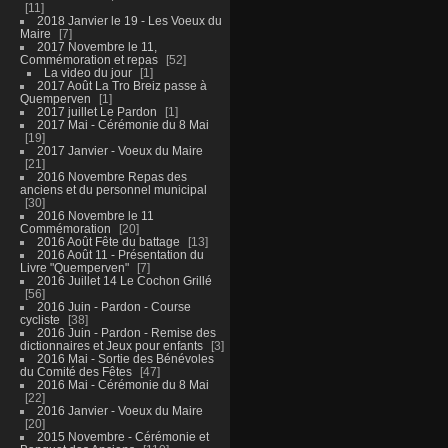
11
2018 Janvier le 19 - Les Voeux du
Maire
7
2017 Novembre le 11,
Commémoration et repas
52
La video du jour
1
2017 Août La Tro Breiz passe à
Quemperven
1
2017 juillet Le Pardon
1
2017 Mai - Cérémonie du 8 Mai
19
2017 Janvier - Voeux du Maire
21
2016 Novembre Repas des
anciens et du personnel municipal
30
2016 Novembre le 11
Commémoration
20
2016 Août Fête du battage
13
2016 Août 11 - Présentation du
Livre "Quemperven"
7
2016 Juillet 14 Le Cochon Grillé
56
2016 Juin - Pardon - Course
cycliste
38
2016 Juin - Pardon - Remise des
dictionnaires et Jeux pour enfants
3
2016 Mai - Sortie des Bénévoles
du Comité des Fêtes
47
2016 Mai - Cérémonie du 8 Mai
22
2016 Janvier - Voeux du Maire
20
2015 Novembre - Cérémonie et