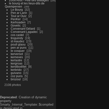
2008 Aout - Fête des Battages
18
le bourg et les lieux-dits de
Quemperven
289
Le Bourg
32
Pen ar Lann
1
Toul ar Ouiz
2
PenKer
14
Kerhoaden
7
Govelic
2
Convenant Gélard
1
Convenant Lagadec
2
cos castel
7
troguindy
19
st maudez
23
poull glaou
20
pen ar puns
11
le cosquer
19
kerversot
11
kerneves
20
kerlastre
12
kergroas
12
kerdiboëllet
9
kerbrido
27
guivano
15
coz puns
5
brozoul
18
2108 photos
Deprecated
: Creation of dynamic
property
Smarty_Internal_Template::$compiled
is deprecated in