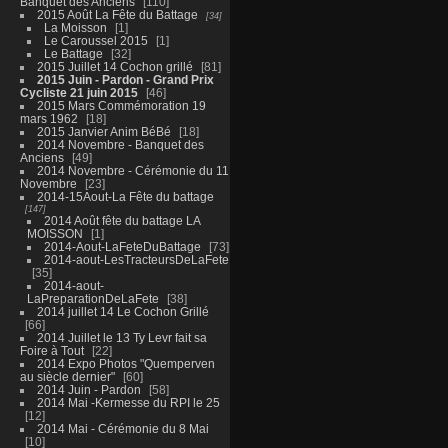
Banquet des Anciens
110
2015 Août La Fête du Battage
34
La Moisson
1
Le Caroussel 2015
1
Le Battage
32
2015 Juillet 14 Cochon grillé
81
2015 Juin - Pardon - Grand Prix
Cycliste 21 juin 2015
46
2015 Mars Commémoration 19
mars 1962
18
2015 Janvier Anim BéBé
18
2014 Novembre - Banquet des
Anciens
49
2014 Novembre - Cérémonie du 11
Novembre
23
2014-15Aout-La Fête du battage
147
2014 Août fête du battage LA
MOISSON
1
2014-Aout-LaFeteDuBattage
73
2014-aout-LesTracteursDeLaFete
35
2014-aout-
LaPreparationDeLaFete
38
2014 juillet 14 Le Cochon Grillé
66
2014 Juillet le 13 Ty Levr fait sa
Foire à Tout
22
2014 Expo Photos "Quemperven
au siècle dernier"
60
2014 Juin - Pardon
58
2014 Mai -Kermesse du RPI le 25
12
2014 Mai - Cérémonie du 8 Mai
10