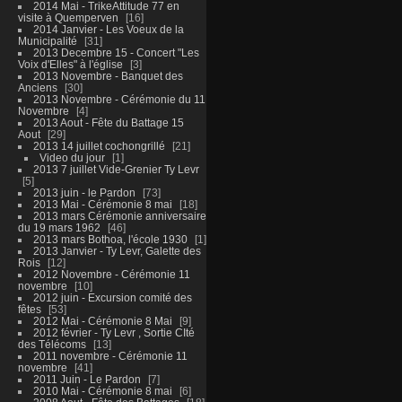
2014 Mai - TrikeAttitude 77 en
visite à Quemperven
16
2014 Janvier - Les Voeux de la
Municipalité
31
2013 Decembre 15 - Concert "Les
Voix d'Elles" à l'église
3
2013 Novembre - Banquet des
Anciens
30
2013 Novembre - Cérémonie du 11
Novembre
4
2013 Aout - Fête du Battage 15
Aout
29
2013 14 juillet cochongrillé
21
Video du jour
1
2013 7 juillet Vide-Grenier Ty Levr
5
2013 juin - le Pardon
73
2013 Mai - Cérémonie 8 mai
18
2013 mars Cérémonie anniversaire
du 19 mars 1962
46
2013 mars Bothoa, l'école 1930
1
2013 Janvier - Ty Levr, Galette des
Rois
12
2012 Novembre - Cérémonie 11
novembre
10
2012 juin - Excursion comité des
fêtes
53
2012 Mai - Cérémonie 8 Mai
9
2012 février - Ty Levr , Sortie CIté
des Télécoms
13
2011 novembre - Cérémonie 11
novembre
41
2011 Juin - Le Pardon
7
2010 Mai - Cérémonie 8 mai
6