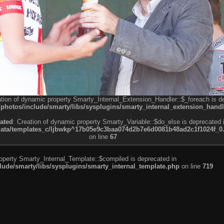
ation of dynamic property Smarty_Internal_Extension_Handler::$_foreach is d
otos/include/smarty/libs/sysplugins/smarty_internal_extension_handl
ated
: Creation of dynamic property Smarty_Variable::$do_else is deprecated 
a/templates_c/ljbwkp^17b05e9c3baa074d2b7e6d0081b48ad2c1f1024f_0.fil
on line
67
roperty Smarty_Internal_Template::$compiled is deprecated in
de/smarty/libs/sysplugins/smarty_internal_template.php
on line
719