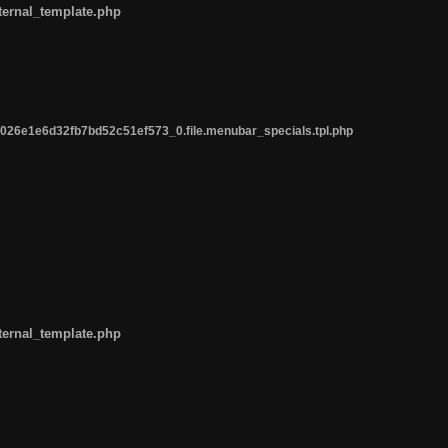
ternal_template.php
26e1e6d32fb7bd52c51ef573_0.file.menubar_specials.tpl.php
ternal_template.php