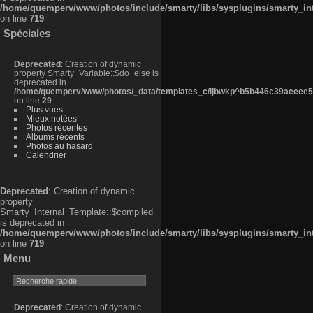
/home/quemperv/www/photos/include/smarty/libs/sysplugins/smarty_in
on line
719
Spéciales
Deprecated
: Creation of dynamic
property Smarty_Variable::$do_else is
deprecated in
/home/quemperv/www/photos/_data/templates_c/ljbwkp^b5b446c39aeeee50
on line
29
Plus vues
Mieux notées
Photos récentes
Albums récents
Photos au hasard
Calendrier
Deprecated
: Creation of dynamic
property
Smarty_Internal_Template::$compiled
is deprecated in
/home/quemperv/www/photos/include/smarty/libs/sysplugins/smarty_in
on line
719
Menu
Deprecated
: Creation of dynamic