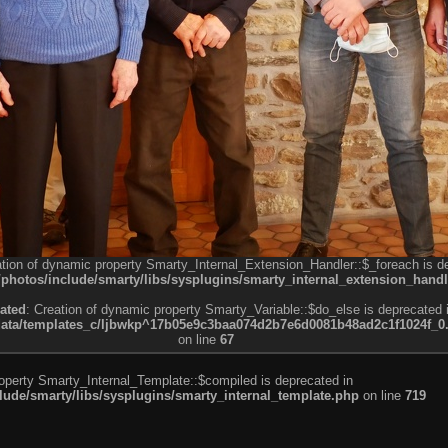
ation of dynamic property Smarty_Internal_Extension_Handler::$_foreach is d
otos/include/smarty/libs/sysplugins/smarty_internal_extension_handl
ated
: Creation of dynamic property Smarty_Variable::$do_else is deprecated 
a/templates_c/ljbwkp^17b05e9c3baa074d2b7e6d0081b48ad2c1f1024f_0.fil
on line
67
roperty Smarty_Internal_Template::$compiled is deprecated in
de/smarty/libs/sysplugins/smarty_internal_template.php
on line
719