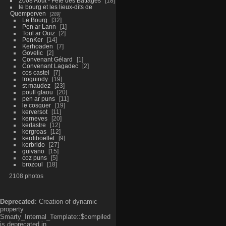
2008 Aout - Fête des Battages
18
le bourg et les lieux-dits de
Quemperven
289
Le Bourg
32
Pen ar Lann
1
Toul ar Ouiz
2
PenKer
14
Kerhoaden
7
Govelic
2
Convenant Gélard
1
Convenant Lagadec
2
cos castel
7
troguindy
19
st maudez
23
poull glaou
20
pen ar puns
11
le cosquer
19
kerversot
11
kerneves
20
kerlastre
12
kergroas
12
kerdiboëllet
9
kerbrido
27
guivano
15
coz puns
5
brozoul
18
2108 photos
Deprecated
: Creation of dynamic
property
Smarty_Internal_Template::$compiled
is deprecated in