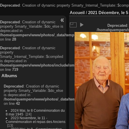
Deprecated
: Creation of dynamic property Smarty_Internal_Template::$compi
Accueil
/
2021 Décembre, le 5
Deprecated
: Creation of dynamic
Deprecated
:
property Smarty_Variable::$do_else is
/home/quemperv/w
deprecated in
/home/quemperv/www/photos/_data/templates_c/ljbwkp^c6900b4874d0f35
on line
28
Deprecated
: Creation of dynamic
property
Smarty_Internal_Template::$compiled
is deprecated in
/home/quemperv/www/photos/include/smarty/libs/sysplugins/smarty_in
on line
719
Albums
Deprecated
: Creation of dynamic
property Smarty_Variable::$do_else
is deprecated in
/home/quemperv/www/photos/_data/templates_c/ljbwkp^9d77c4c7d1830
on line
42
2024 Mai, le 8 Commémoration du
8 mai 1945
24
2023 Novembre, le 11 -
Commémoration et repas des Anciens
13