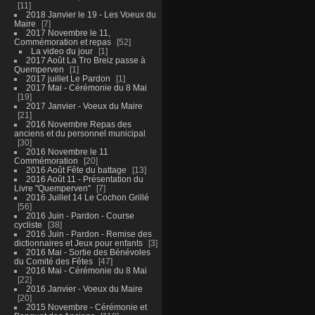
11
2018 Janvier le 19 - Les Voeux du
Maire
7
2017 Novembre le 11,
Commémoration et repas
52
La video du jour
1
2017 Août La Tro Breiz passe à
Quemperven
1
2017 juillet Le Pardon
1
2017 Mai - Cérémonie du 8 Mai
19
2017 Janvier - Voeux du Maire
21
2016 Novembre Repas des
anciens et du personnel municipal
30
2016 Novembre le 11
Commémoration
20
2016 Août Fête du battage
13
2016 Août 11 - Présentation du
Livre "Quemperven"
7
2016 Juillet 14 Le Cochon Grillé
56
2016 Juin - Pardon - Course
cycliste
38
2016 Juin - Pardon - Remise des
dictionnaires et Jeux pour enfants
3
2016 Mai - Sortie des Bénévoles
du Comité des Fêtes
47
2016 Mai - Cérémonie du 8 Mai
22
2016 Janvier - Voeux du Maire
20
2015 Novembre - Cérémonie et