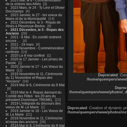
2023 Mai, le 8 - Commémoration
de la victoire des Alliés
3
2023 Mars, le 24 - Ty Levr et Olivier
Dorchamps
4
2023 Janvier, le 27 - les voeux du
Maire et de la Municipalité
14
2022 Décembre, le 3 - Repas de
Ainés à Pleumzue-Bodou
9
2021 Décembre, le 5 - Repas des
Anciens
26
2021 - 8 Mai - En comité restreint
encore ....
4
2021 - 19 mars
4
2020 Novembre - Commémoration
confinée
14
2020 Le 8 mai confiné
1
2020 le 17 Janvier - Les prises de
Parole
1
2020 Janvier le 17 - Les Voeux du
Maire
11
2019 Novembre le 11, Cérémonie
Deprecated
: Cre
du 11 Novembre et Repas des
/home/quemperv/www/ph
"Anciens"
34
2019 Mai le 8, Cérémonie du 8 Mai
Deprec
9
/home/quemperv/www/photos/_dat
2019 Mai le 4, Repas dansant du
Comité des Fêtes : les 20 ans du
président Dominique TREMEL
22
2019 L'intégrale du discours des
voeux de M. Le Maire
1
Deprecated
: Creation of dynamic p
2019 Janvier le 18 - Les Voeux de
/home/quemperv/www/photos/inclu
M. Le Maire
21
2018 Novembre le 11, Cérémonie
et repas des anciens
36
2018 Mai le 8, Cérémonie du 8 mai