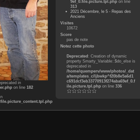
9ef_0.file.picture.tpl.php
on line
313
2021 Décembre, le 5 - Repas des
Anciens
Visites
10672
Score
pas de note
Notez cette photo
Deprecated
: Creation of dynamic
property Smarty_Variable::$do_else is
deprecated in
/home/quemperv/www/photos/_dat
a/templates_c/ljbwkp^f20b8e5a6d1
c691dcf3eb33770913f274aba69ef_0.f
eprecated in
ile.picture.tpl.php
on line
336
er.php
on line
182
in
e.picture_content.tpl.php