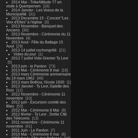
2014 Mai - TrikeAttitude 77 en
visite à Quemperven
16
2014 Janvier - Les Voeux de la
Municipalité
31
2013 Decembre 15 - Concert "Les
Voix d'Elles" à l'église
3
2013 Novembre - Banquet des
Anciens
30
2013 Novembre - Cérémonie du 11
Novembre
4
2013 Aout - Fête du Battage 15
Aout
29
2013 14 juillet cochongrillé
21
Video du jour
1
2013 7 juillet Vide-Grenier Ty Levr
5
2013 juin - le Pardon
73
2013 Mai - Cérémonie 8 mai
18
2013 mars Cérémonie anniversaire
du 19 mars 1962
46
2013 mars Bothoa, l'école 1930
1
2013 Janvier - Ty Levr, Galette des
Rois
12
2012 Novembre - Cérémonie 11
novembre
10
2012 juin - Excursion comité des
fêtes
53
2012 Mai - Cérémonie 8 Mai
9
2012 février - Ty Levr , Sortie CIté
des Télécoms
13
2011 novembre - Cérémonie 11
novembre
41
2011 Juin - Le Pardon
7
2010 Mai - Cérémonie 8 mai
6