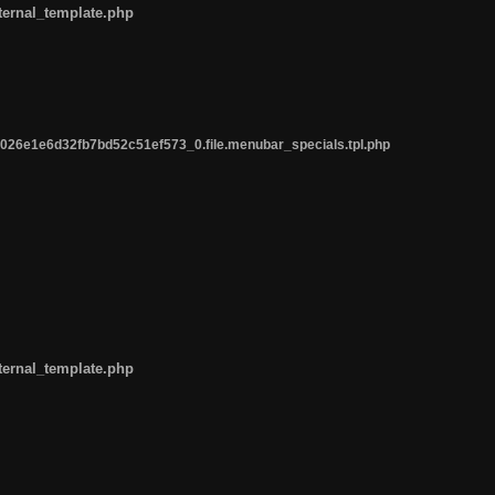
ternal_template.php
26e1e6d32fb7bd52c51ef573_0.file.menubar_specials.tpl.php
ternal_template.php