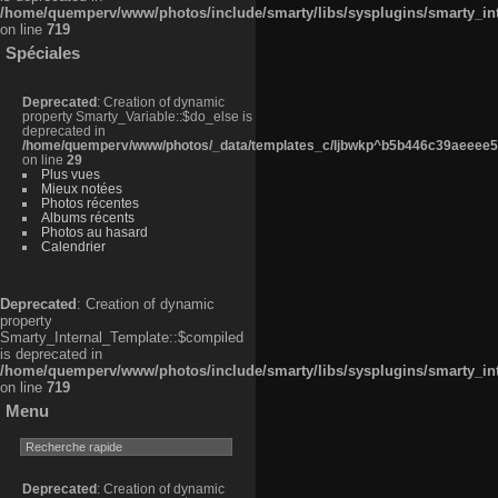
/home/quemperv/www/photos/include/smarty/libs/sysplugins/smarty_in
on line
719
Spéciales
Deprecated
: Creation of dynamic
property Smarty_Variable::$do_else is
deprecated in
/home/quemperv/www/photos/_data/templates_c/ljbwkp^b5b446c39aeeee50
on line
29
Plus vues
Mieux notées
Photos récentes
Albums récents
Photos au hasard
Calendrier
Deprecated
: Creation of dynamic
property
Smarty_Internal_Template::$compiled
is deprecated in
/home/quemperv/www/photos/include/smarty/libs/sysplugins/smarty_in
on line
719
Menu
Deprecated
: Creation of dynamic