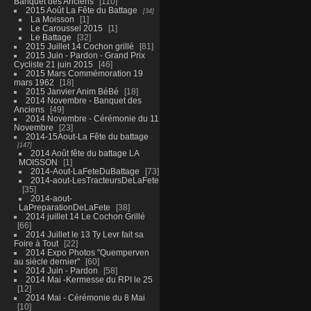
Banquet des Anciens
110
2015 Août La Fête du Battage
34
La Moisson
1
Le Caroussel 2015
1
Le Battage
32
2015 Juillet 14 Cochon grillé
81
2015 Juin - Pardon - Grand Prix
Cycliste 21 juin 2015
46
2015 Mars Commémoration 19
mars 1962
18
2015 Janvier Anim BéBé
18
2014 Novembre - Banquet des
Anciens
49
2014 Novembre - Cérémonie du 11
Novembre
23
2014-15Aout-La Fête du battage
147
2014 Août fête du battage LA
MOISSON
1
2014-Aout-LaFeteDuBattage
73
2014-aout-LesTracteursDeLaFete
35
2014-aout-
LaPreparationDeLaFete
38
2014 juillet 14 Le Cochon Grillé
66
2014 Juillet le 13 Ty Levr fait sa
Foire à Tout
22
2014 Expo Photos "Quemperven
au siècle dernier"
60
2014 Juin - Pardon
58
2014 Mai -Kermesse du RPI le 25
12
2014 Mai - Cérémonie du 8 Mai
10