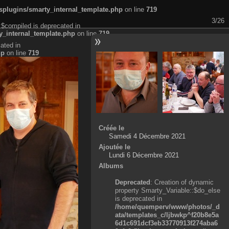
plugins/smarty_internal_template.php
on line
719
3/26
:$compiled is deprecated in
_internal_template.php
on line
719
ated in
hp
on line
719
Créée le
Samedi 4 Décembre 2021
Ajoutée le
Lundi 6 Décembre 2021
Albums
Deprecated
: Creation of dynamic
property Smarty_Variable::$do_else
is deprecated in
/home/quemperv/www/photos/_d
ata/templates_c/ljbwkp^f20b8e5a
6d1c691dcf3eb33770913f274aba6