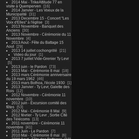
2014 Mai - TrikeAttitude 77 en
visite à Quemperven
16
2014 Janvier - Les Voeux de la
Municipalité
31
2013 Decembre 15 - Concert "Les
Voix d'Elles" à l'église
3
2013 Novembre - Banquet des
Anciens
30
2013 Novembre - Cérémonie du 11
Novembre
4
2013 Aout - Fête du Battage 15
Aout
29
2013 14 juillet cochongrillé
21
Video du jour
1
2013 7 juillet Vide-Grenier Ty Levr
5
2013 juin - le Pardon
73
2013 Mai - Cérémonie 8 mai
18
2013 mars Cérémonie anniversaire
du 19 mars 1962
46
2013 mars Bothoa, l'école 1930
1
2013 Janvier - Ty Levr, Galette des
Rois
12
2012 Novembre - Cérémonie 11
novembre
10
2012 juin - Excursion comité des
fêtes
53
2012 Mai - Cérémonie 8 Mai
9
2012 février - Ty Levr , Sortie CIté
des Télécoms
13
2011 novembre - Cérémonie 11
novembre
41
2011 Juin - Le Pardon
7
2010 Mai - Cérémonie 8 mai
6