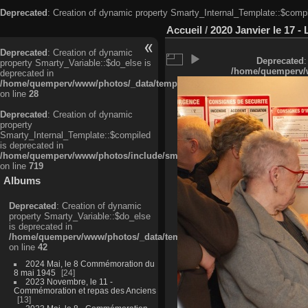
Deprecated
: Creation of dynamic property Smarty_Internal_Template::$compi
Accueil
/
2020 Janvier le 17 -
Deprecated
: Creation of dynamic
Deprecated
:
property Smarty_Variable::$do_else is
/home/quemperv/w
deprecated in
/home/quemperv/www/photos/_data/templates_c/ljbwkp^c6900b4874d0f35
on line
28
Deprecated
: Creation of dynamic
property
Smarty_Internal_Template::$compiled
is deprecated in
/home/quemperv/www/photos/include/smarty/libs/sysplugins/smarty_in
on line
719
Albums
Deprecated
: Creation of dynamic
property Smarty_Variable::$do_else
is deprecated in
/home/quemperv/www/photos/_data/templates_c/ljbwkp^9d77c4c7d1830
on line
42
2024 Mai, le 8 Commémoration du
8 mai 1945
24
2023 Novembre, le 11 -
Commémoration et repas des Anciens
13