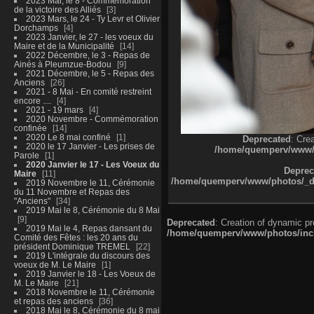
2023 Mai, le 8 - Commémoration
de la victoire des Alliés
3
2023 Mars, le 24 - Ty Levr et Olivier
Dorchamps
4
2023 Janvier, le 27 - les voeux du
Maire et de la Municipalité
14
2022 Décembre, le 3 - Repas de
Ainés à Pleumzue-Bodou
9
2021 Décembre, le 5 - Repas des
Anciens
26
2021 - 8 Mai - En comité restreint
encore ....
4
2021 - 19 mars
4
2020 Novembre - Commémoration
confinée
14
2020 Le 8 mai confiné
1
Deprecated
: Cre
2020 le 17 Janvier - Les prises de
/home/quemperv/www/ph
Parole
1
2020 Janvier le 17 - Les Voeux du
Deprec
Maire
11
/home/quemperv/www/photos/_dat
2019 Novembre le 11, Cérémonie
du 11 Novembre et Repas des
"Anciens"
34
2019 Mai le 8, Cérémonie du 8 Mai
9
Deprecated
: Creation of dynamic p
2019 Mai le 4, Repas dansant du
/home/quemperv/www/photos/inclu
Comité des Fêtes : les 20 ans du
président Dominique TREMEL
22
2019 L'intégrale du discours des
voeux de M. Le Maire
1
2019 Janvier le 18 - Les Voeux de
M. Le Maire
21
2018 Novembre le 11, Cérémonie
et repas des anciens
36
2018 Mai le 8, Cérémonie du 8 mai