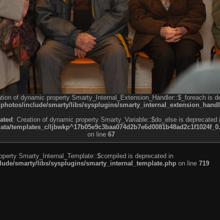
ation of dynamic property Smarty_Internal_Extension_Handler::$_foreach is d
otos/include/smarty/libs/sysplugins/smarty_internal_extension_handl
ated
: Creation of dynamic property Smarty_Variable::$do_else is deprecated 
a/templates_c/ljbwkp^17b05e9c3baa074d2b7e6d0081b48ad2c1f1024f_0.fil
on line
67
roperty Smarty_Internal_Template::$compiled is deprecated in
de/smarty/libs/sysplugins/smarty_internal_template.php
on line
719