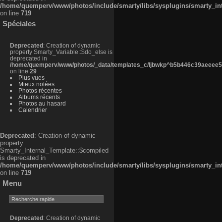
/home/quemperv/www/photos/include/smarty/libs/sysplugins/smarty_in
on line
719
Spéciales
Deprecated
: Creation of dynamic
property Smarty_Variable::$do_else is
deprecated in
/home/quemperv/www/photos/_data/templates_c/ljbwkp^b5b446c39aeeee50
on line
29
Plus vues
Mieux notées
Photos récentes
Albums récents
Photos au hasard
Calendrier
Deprecated
: Creation of dynamic
property
Smarty_Internal_Template::$compiled
is deprecated in
/home/quemperv/www/photos/include/smarty/libs/sysplugins/smarty_in
on line
719
Menu
Deprecated
: Creation of dynamic