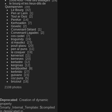
2008 Aout - Fête des Battages
18
le bourg et les lieux-dits de
Quemperven
289
Le Bourg
32
Pen ar Lann
1
Toul ar Ouiz
2
PenKer
14
Kerhoaden
7
Govelic
2
Convenant Gélard
1
Convenant Lagadec
2
cos castel
7
troguindy
19
st maudez
23
poull glaou
20
pen ar puns
11
le cosquer
19
kerversot
11
kerneves
20
kerlastre
12
kergroas
12
kerdiboëllet
9
kerbrido
27
guivano
15
coz puns
5
brozoul
18
2108 photos
Deprecated
: Creation of dynamic
property
Smarty_Internal_Template::$compiled
is deprecated in