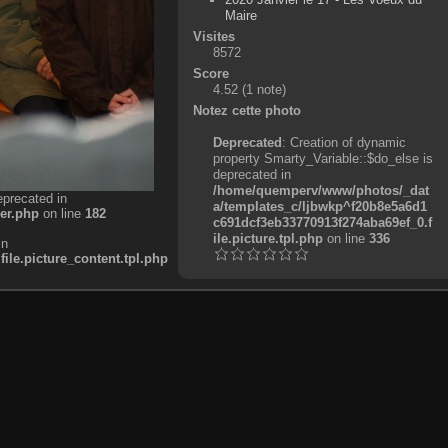
Maire
Visites
8572
Score
4.52
(1 note)
Notez cette photo
Deprecated
: Creation of dynamic
property Smarty_Variable::$do_else is
deprecated in
/home/quemperv/www/photos/_dat
eprecated in
a/templates_c/ljbwkp^f20b8e5a6d1
er.php
on line
182
c691dcf3eb33770913f274aba69ef_0.f
ile.picture.tpl.php
on line
336
in
e.picture_content.tpl.php