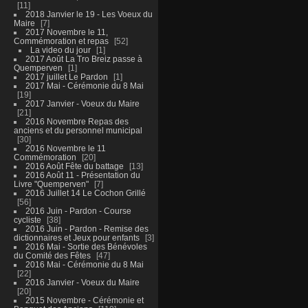
11
2018 Janvier le 19 - Les Voeux du
Maire
7
2017 Novembre le 11,
Commémoration et repas
52
La video du jour
1
2017 Août La Tro Breiz passe à
Quemperven
1
2017 juillet Le Pardon
1
2017 Mai - Cérémonie du 8 Mai
19
2017 Janvier - Voeux du Maire
21
2016 Novembre Repas des
anciens et du personnel municipal
30
2016 Novembre le 11
Commémoration
20
2016 Août Fête du battage
13
2016 Août 11 - Présentation du
Livre "Quemperven"
7
2016 Juillet 14 Le Cochon Grillé
56
2016 Juin - Pardon - Course
cycliste
38
2016 Juin - Pardon - Remise des
dictionnaires et Jeux pour enfants
3
2016 Mai - Sortie des Bénévoles
du Comité des Fêtes
47
2016 Mai - Cérémonie du 8 Mai
22
2016 Janvier - Voeux du Maire
20
2015 Novembre - Cérémonie et