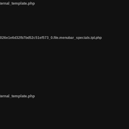
ternal_template.php
26e1e6d32fb7bd52c51ef573_0.file.menubar_specials.tpl.php
ternal_template.php