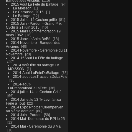
Banquet des Anciens
110
2015 Août La Fête du Battage
34
La Moisson
1
Le Caroussel 2015
1
Le Battage
32
2015 Juillet 14 Cochon grillé
81
2015 Juin - Pardon - Grand Prix
Cycliste 21 juin 2015
46
2015 Mars Commémoration 19
mars 1962
18
2015 Janvier Anim BéBé
18
2014 Novembre - Banquet des
Anciens
49
2014 Novembre - Cérémonie du 11
Novembre
23
2014-15Aout-La Fête du battage
147
2014 Août fête du battage LA
MOISSON
1
2014-Aout-LaFeteDuBattage
73
2014-aout-LesTracteursDeLaFete
35
2014-aout-
LaPreparationDeLaFete
38
2014 juillet 14 Le Cochon Grillé
66
2014 Juillet le 13 Ty Levr fait sa
Foire à Tout
22
2014 Expo Photos "Quemperven
au siècle dernier"
60
2014 Juin - Pardon
58
2014 Mai -Kermesse du RPI le 25
12
2014 Mai - Cérémonie du 8 Mai
10