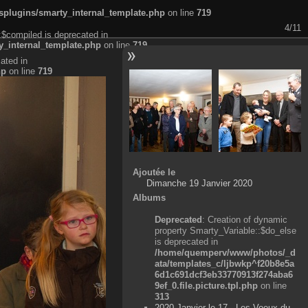
plugins/smarty_internal_template.php
on line
719
4/11
:$compiled is deprecated in
_internal_template.php
on line
719
ated in
hp
on line
719
Ajoutée le
Dimanche 19 Janvier 2020
Albums
Deprecated
: Creation of dynamic
property Smarty_Variable::$do_else
is deprecated in
/home/quemperv/www/photos/_d
ata/templates_c/ljbwkp^f20b8e5a
6d1c691dcf3eb33770913f274aba6
9ef_0.file.picture.tpl.php
on line
313
2020 Janvier le 17 - Les Voeux du