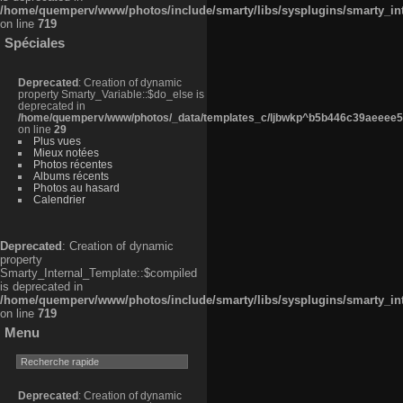
/home/quemperv/www/photos/include/smarty/libs/sysplugins/smarty_in
on line
719
Spéciales
Deprecated
: Creation of dynamic
property Smarty_Variable::$do_else is
deprecated in
/home/quemperv/www/photos/_data/templates_c/ljbwkp^b5b446c39aeeee50
on line
29
Plus vues
Mieux notées
Photos récentes
Albums récents
Photos au hasard
Calendrier
Deprecated
: Creation of dynamic
property
Smarty_Internal_Template::$compiled
is deprecated in
/home/quemperv/www/photos/include/smarty/libs/sysplugins/smarty_in
on line
719
Menu
Deprecated
: Creation of dynamic