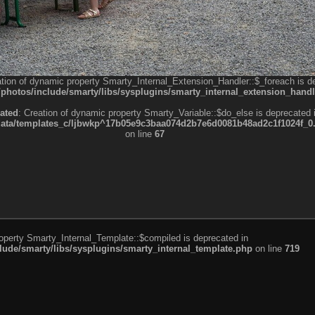
ation of dynamic property Smarty_Internal_Extension_Handler::$_foreach is d
otos/include/smarty/libs/sysplugins/smarty_internal_extension_handl
ated
: Creation of dynamic property Smarty_Variable::$do_else is deprecated 
a/templates_c/ljbwkp^17b05e9c3baa074d2b7e6d0081b48ad2c1f1024f_0.fil
on line
67
roperty Smarty_Internal_Template::$compiled is deprecated in
de/smarty/libs/sysplugins/smarty_internal_template.php
on line
719