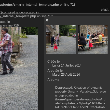
plugins/smarty_internal_template.php
on line
719
46/66
:$compiled is deprecated in
_internal_template.php
on line
719
ated in
hp
on line
719
Créée le
Lundi 14 Juillet 2014
Ajoutée le
Mardi 26 Août 2014
Albums
Deprecated
: Creation of dynamic
property Smarty_Variable::$do_else
is deprecated in
/home/quemperv/www/photos/_d
ata/templates_c/ljbwkp^f20b8e5a
6d1c691dcf3eb33770913f274aba6