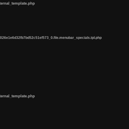
ternal_template.php
26e1e6d32fb7bd52c51ef573_0.file.menubar_specials.tpl.php
ternal_template.php