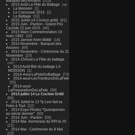
Banquet des Anciens
110
2015 Août La Fête du Battage
34
La Moisson
1
Le Caroussel 2015
1
Le Battage
32
2015 Juillet 14 Cochon grillé
81
2015 Juin - Pardon - Grand Prix
Cycliste 21 juin 2015
46
2015 Mars Commémoration 19
mars 1962
18
2015 Janvier Anim BéBé
18
2014 Novembre - Banquet des
Anciens
49
2014 Novembre - Cérémonie du 11
Novembre
23
2014-15Aout-La Fête du battage
147
2014 Août fête du battage LA
MOISSON
1
2014-Aout-LaFeteDuBattage
73
2014-aout-LesTracteursDeLaFete
35
2014-aout-
LaPreparationDeLaFete
38
2014 juillet 14 Le Cochon Grillé
66
2014 Juillet le 13 Ty Levr fait sa
Foire à Tout
22
2014 Expo Photos "Quemperven
au siècle dernier"
60
2014 Juin - Pardon
58
2014 Mai -Kermesse du RPI le 25
12
2014 Mai - Cérémonie du 8 Mai
10