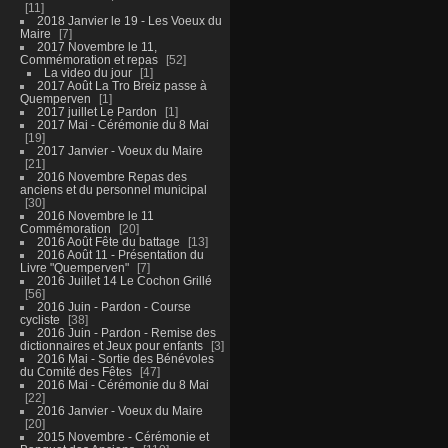
11
2018 Janvier le 19 - Les Voeux du
Maire
7
2017 Novembre le 11,
Commémoration et repas
52
La video du jour
1
2017 Août La Tro Breiz passe à
Quemperven
1
2017 juillet Le Pardon
1
2017 Mai - Cérémonie du 8 Mai
19
2017 Janvier - Voeux du Maire
21
2016 Novembre Repas des
anciens et du personnel municipal
30
2016 Novembre le 11
Commémoration
20
2016 Août Fête du battage
13
2016 Août 11 - Présentation du
Livre "Quemperven"
7
2016 Juillet 14 Le Cochon Grillé
56
2016 Juin - Pardon - Course
cycliste
38
2016 Juin - Pardon - Remise des
dictionnaires et Jeux pour enfants
3
2016 Mai - Sortie des Bénévoles
du Comité des Fêtes
47
2016 Mai - Cérémonie du 8 Mai
22
2016 Janvier - Voeux du Maire
20
2015 Novembre - Cérémonie et