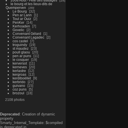
2008 Aout - Fête des Battages
18
le bourg et les lieux-dits de
Quemperven
289
Le Bourg
32
Pen ar Lann
1
Toul ar Ouiz
2
PenKer
14
Kerhoaden
7
Govelic
2
Convenant Gélard
1
Convenant Lagadec
2
cos castel
7
troguindy
19
st maudez
23
poull glaou
20
pen ar puns
11
le cosquer
19
kerversot
11
kerneves
20
kerlastre
12
kergroas
12
kerdiboëllet
9
kerbrido
27
guivano
15
coz puns
5
brozoul
18
2108 photos
Deprecated
: Creation of dynamic
property
Smarty_Internal_Template::$compiled
is deprecated in