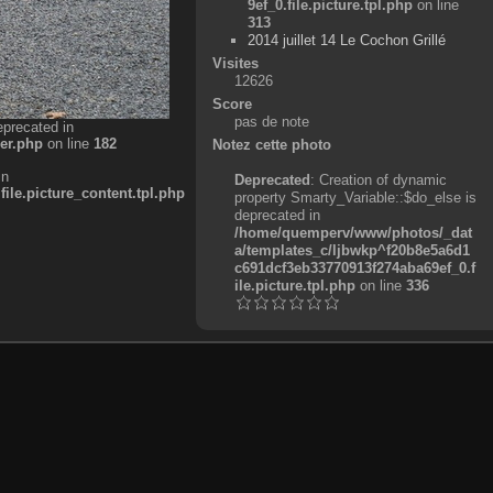
9ef_0.file.picture.tpl.php
on line
313
2014 juillet 14 Le Cochon Grillé
Visites
12626
Score
pas de note
eprecated in
er.php
on line
182
Notez cette photo
in
Deprecated
: Creation of dynamic
e.picture_content.tpl.php
property Smarty_Variable::$do_else is
deprecated in
/home/quemperv/www/photos/_dat
a/templates_c/ljbwkp^f20b8e5a6d1
c691dcf3eb33770913f274aba69ef_0.f
ile.picture.tpl.php
on line
336