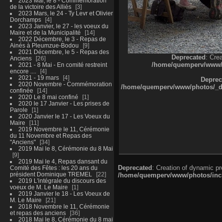
2023 Mai, le 8 - Commémoration
de la victoire des Alliés
3
2023 Mars, le 24 - Ty Levr et Olivier
Dorchamps
4
2023 Janvier, le 27 - les voeux du
Maire et de la Municipalité
14
2022 Décembre, le 3 - Repas de
Ainés à Pleumzue-Bodou
9
2021 Décembre, le 5 - Repas des
Deprecated
: Cre
Anciens
26
/home/quemperv/www/ph
2021 - 8 Mai - En comité restreint
encore ....
4
2021 - 19 mars
4
Deprec
2020 Novembre - Commémoration
/home/quemperv/www/photos/_dat
confinée
14
2020 Le 8 mai confiné
1
2020 le 17 Janvier - Les prises de
Parole
1
2020 Janvier le 17 - Les Voeux du
Maire
11
2019 Novembre le 11, Cérémonie
du 11 Novembre et Repas des
"Anciens"
34
2019 Mai le 8, Cérémonie du 8 Mai
9
2019 Mai le 4, Repas dansant du
Deprecated
: Creation of dynamic p
Comité des Fêtes : les 20 ans du
président Dominique TREMEL
22
/home/quemperv/www/photos/inclu
2019 L'intégrale du discours des
voeux de M. Le Maire
1
2019 Janvier le 18 - Les Voeux de
M. Le Maire
21
2018 Novembre le 11, Cérémonie
et repas des anciens
36
2018 Mai le 8, Cérémonie du 8 mai