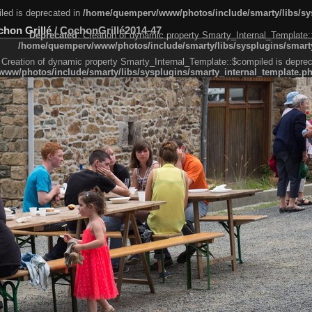
led is deprecated in
/home/quemperv/www/photos/include/smarty/libs/sys
chon Grillé
/
CochonGrillé2014-47
Deprecated
: Creation of dynamic property Smarty_Internal_Template:
/home/quemperv/www/photos/include/smarty/libs/sysplugins/smarty
 Creation of dynamic property Smarty_Internal_Template::$compiled is deprec
ww/photos/include/smarty/libs/sysplugins/smarty_internal_template.p
e1df606f26bc55e6a40d5a3fc_0.file.menubar.tpl.php
ternal_template.php
cb83f461f2685cd6a1bb234fabf_0.file.menubar_categories.tpl.php