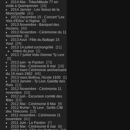
2014 Mai - TrikeAttitude 77 en
visite à Quemperven
16
2014 Janvier - Les Voeux de la
Municipalité
31
2013 Decembre 15 - Concert "Les
Voix d'Elles" à l'église
3
2013 Novembre - Banquet des
Anciens
30
2013 Novembre - Cérémonie du 11
Novembre
4
2013 Aout - Fête du Battage 15
Aout
29
2013 14 juillet cochongrillé
21
Video du jour
1
2013 7 juillet Vide-Grenier Ty Levr
5
2013 juin - le Pardon
73
2013 Mai - Cérémonie 8 mai
18
2013 mars Cérémonie anniversaire
du 19 mars 1962
46
2013 mars Bothoa, l'école 1930
1
2013 Janvier - Ty Levr, Galette des
Rois
12
2012 Novembre - Cérémonie 11
novembre
10
2012 juin - Excursion comité des
fêtes
53
2012 Mai - Cérémonie 8 Mai
9
2012 février - Ty Levr , Sortie CIté
des Télécoms
13
2011 novembre - Cérémonie 11
novembre
41
2011 Juin - Le Pardon
7
2010 Mai - Cérémonie 8 mai
6