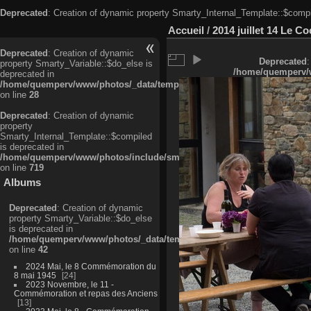
Deprecated
: Creation of dynamic property Smarty_Internal_Template::$compi
Accueil
/
2014 juillet 14 Le Co
Deprecated
: Creation of dynamic
Deprecated
:
property Smarty_Variable::$do_else is
/home/quemperv/w
deprecated in
/home/quemperv/www/photos/_data/templates_c/ljbwkp^c6900b4874d0f35
on line
28
Deprecated
: Creation of dynamic
property
Smarty_Internal_Template::$compiled
is deprecated in
/home/quemperv/www/photos/include/smarty/libs/sysplugins/smarty_in
on line
719
Albums
Deprecated
: Creation of dynamic
property Smarty_Variable::$do_else
is deprecated in
/home/quemperv/www/photos/_data/templates_c/ljbwkp^9d77c4c7d1830
on line
42
2024 Mai, le 8 Commémoration du
8 mai 1945
24
2023 Novembre, le 11 -
Commémoration et repas des Anciens
13