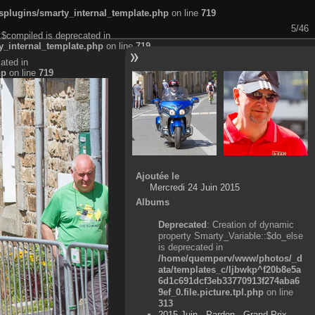
plugins/smarty_internal_template.php
on line
719
5/46
:$compiled is deprecated in
_internal_template.php
on line
719
ated in
hp
on line
719
Ajoutée le
Mercredi 24 Juin 2015
Albums
Deprecated
: Creation of dynamic
property Smarty_Variable::$do_else
is deprecated in
/home/quemperv/www/photos/_d
ata/templates_c/ljbwkp^f20b8e5a
6d1c691dcf3eb33770913f274aba6
9ef_0.file.picture.tpl.php
on line
313
2015 Juin - Pardon - Grand Prix