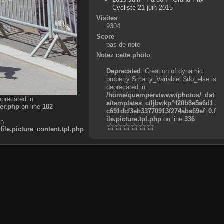
Cycliste 21 juin 2015
Visites
9304
Score
pas de note
Notez cette photo
Deprecated
: Creation of dynamic
property Smarty_Variable::$do_else is
deprecated in
/home/quemperv/www/photos/_dat
eprecated in
a/templates_c/ljbwkp^f20b8e5a6d1
er.php
on line
182
c691dcf3eb33770913f274aba69ef_0.f
ile.picture.tpl.php
on line
336
in
e.picture_content.tpl.php