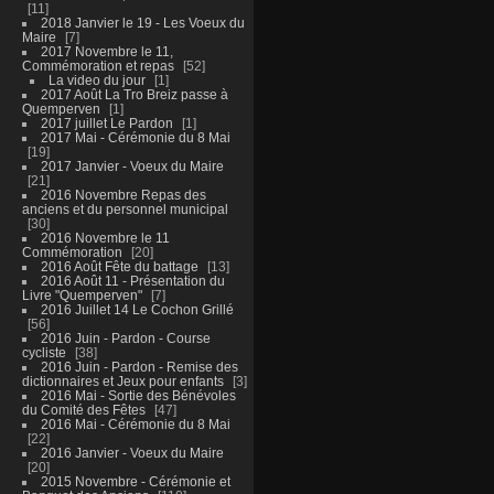
11
2018 Janvier le 19 - Les Voeux du
Maire
7
2017 Novembre le 11,
Commémoration et repas
52
La video du jour
1
2017 Août La Tro Breiz passe à
Quemperven
1
2017 juillet Le Pardon
1
2017 Mai - Cérémonie du 8 Mai
19
2017 Janvier - Voeux du Maire
21
2016 Novembre Repas des
anciens et du personnel municipal
30
2016 Novembre le 11
Commémoration
20
2016 Août Fête du battage
13
2016 Août 11 - Présentation du
Livre "Quemperven"
7
2016 Juillet 14 Le Cochon Grillé
56
2016 Juin - Pardon - Course
cycliste
38
2016 Juin - Pardon - Remise des
dictionnaires et Jeux pour enfants
3
2016 Mai - Sortie des Bénévoles
du Comité des Fêtes
47
2016 Mai - Cérémonie du 8 Mai
22
2016 Janvier - Voeux du Maire
20
2015 Novembre - Cérémonie et