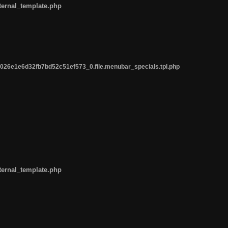
ternal_template.php
26e1e6d32fb7bd52c51ef573_0.file.menubar_specials.tpl.php
ternal_template.php