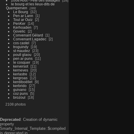
2008 Aout - Fête des Battages
18
le bourg et les lieux-dits de
Quemperven
289
Le Bourg
32
Pen ar Lann
1
Toul ar Ouiz
2
PenKer
14
Kerhoaden
7
Govelic
2
Convenant Gélard
1
Convenant Lagadec
2
cos castel
7
troguindy
19
st maudez
23
poull glaou
20
pen ar puns
11
le cosquer
19
kerversot
11
kerneves
20
kerlastre
12
kergroas
12
kerdiboëllet
9
kerbrido
27
guivano
15
coz puns
5
brozoul
18
2108 photos
Deprecated
: Creation of dynamic
property
Smarty_Internal_Template::$compiled
is deprecated in