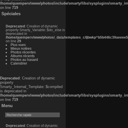
/home/quemperv/www/photos/include/smarty/libs/sysplugins/smarty_in
on line
719
Spéciales
Deprecated
: Creation of dynamic
property Smarty_Variable::$do_else is
deprecated in
/home/quemperv/www/photos/_data/templates_c/ljbwkp^b5b446c39aeeee50
on line
29
Plus vues
Mieux notées
Photos récentes
Albums récents
Photos au hasard
Calendrier
Deprecated
: Creation of dynamic
property
Smarty_Internal_Template::$compiled
is deprecated in
/home/quemperv/www/photos/include/smarty/libs/sysplugins/smarty_in
on line
719
Menu
Deprecated
: Creation of dynamic