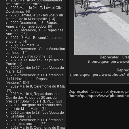
2023 Mai, le 8 - Commémoration
de la victoire des Alliés
3
2023 Mars, le 24 - Ty Levr et Olivier
Dorchamps
4
2023 Janvier, le 27 - les voeux du
Maire et de la Municipalité
14
2022 Décembre, le 3 - Repas de
Ainés à Pleumzue-Bodou
9
2021 Décembre, le 5 - Repas des
Anciens
26
2021 - 8 Mai - En comité restreint
encore ....
4
2021 - 19 mars
4
2020 Novembre - Commémoration
confinée
14
2020 Le 8 mai confiné
1
Deprecated
: Cre
2020 le 17 Janvier - Les prises de
/home/quemperv/www/ph
Parole
1
2020 Janvier le 17 - Les Voeux du
Deprec
Maire
11
/home/quemperv/www/photos/_dat
2019 Novembre le 11, Cérémonie
du 11 Novembre et Repas des
"Anciens"
34
2019 Mai le 8, Cérémonie du 8 Mai
9
Deprecated
: Creation of dynamic p
2019 Mai le 4, Repas dansant du
/home/quemperv/www/photos/inclu
Comité des Fêtes : les 20 ans du
président Dominique TREMEL
22
2019 L'intégrale du discours des
voeux de M. Le Maire
1
2019 Janvier le 18 - Les Voeux de
M. Le Maire
21
2018 Novembre le 11, Cérémonie
et repas des anciens
36
2018 Mai le 8, Cérémonie du 8 mai