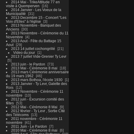
2014 Mai - TrikeAttitude 77 en
visite à Quemperven
16
2014 Janvier - Les Voeux de la
Municipalité
31
2013 Decembre 15 - Concert "Les
Voix d'Elles" à l'église
3
2013 Novembre - Banquet des
Anciens
30
2013 Novembre - Cérémonie du 11
Novembre
4
2013 Aout - Fête du Battage 15
Aout
29
2013 14 juillet cochongrillé
21
Video du jour
1
2013 7 juillet Vide-Grenier Ty Levr
5
2013 juin - le Pardon
73
2013 Mai - Cérémonie 8 mai
18
2013 mars Cérémonie anniversaire
du 19 mars 1962
46
2013 mars Bothoa, l'école 1930
1
2013 Janvier - Ty Levr, Galette des
Rois
12
2012 Novembre - Cérémonie 11
novembre
10
2012 juin - Excursion comité des
fêtes
53
2012 Mai - Cérémonie 8 Mai
9
2012 février - Ty Levr , Sortie CIté
des Télécoms
13
2011 novembre - Cérémonie 11
novembre
41
2011 Juin - Le Pardon
7
2010 Mai - Cérémonie 8 mai
6