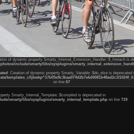
ation of dynamic property Smarty_Internal_Extension_Handler::$_foreach is d
otos/include/smarty/libs/sysplugins/smarty_internal_extension_handl
ated
: Creation of dynamic property Smarty_Variable::$do_else is deprecated 
a/templates_c/ljbwkp^17b05e9c3baa074d2b7e6d0081b48ad2c1f1024f_0.fil
on line
67
roperty Smarty_Internal_Template::$compiled is deprecated in
de/smarty/libs/sysplugins/smarty_internal_template.php
on line
719