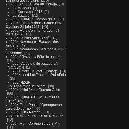
Banquet des Anciens
110
2015 Août La Fête du Battage
34
La Moisson
1
Le Caroussel 2015
1
Le Battage
32
2015 Juillet 14 Cochon grillé
81
2015 Juin - Pardon - Grand Prix
Cycliste 21 juin 2015
46
2015 Mars Commémoration 19
mars 1962
18
2015 Janvier Anim BéBé
18
2014 Novembre - Banquet des
Anciens
49
2014 Novembre - Cérémonie du 11
Novembre
23
2014-15Aout-La Fête du battage
147
2014 Août fête du battage LA
MOISSON
1
2014-Aout-LaFeteDuBattage
73
2014-aout-LesTracteursDeLaFete
35
2014-aout-
LaPreparationDeLaFete
38
2014 juillet 14 Le Cochon Grillé
66
2014 Juillet le 13 Ty Levr fait sa
Foire à Tout
22
2014 Expo Photos "Quemperven
au siècle dernier"
60
2014 Juin - Pardon
58
2014 Mai -Kermesse du RPI le 25
12
2014 Mai - Cérémonie du 8 Mai
10