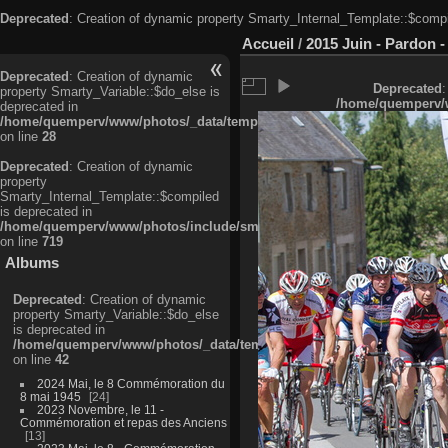
Deprecated
: Creation of dynamic property Smarty_Internal_Template::$compi
Accueil
/
2015 Juin - Pardon -
Deprecated
: Creation of dynamic
Deprecated
:
property Smarty_Variable::$do_else is
/home/quemperv/w
deprecated in
/home/quemperv/www/photos/_data/templates_c/ljbwkp^c6900b4874d0f35
on line
28
Deprecated
: Creation of dynamic
property
Smarty_Internal_Template::$compiled
is deprecated in
/home/quemperv/www/photos/include/smarty/libs/sysplugins/smarty_in
on line
719
Albums
Deprecated
: Creation of dynamic
property Smarty_Variable::$do_else
is deprecated in
/home/quemperv/www/photos/_data/templates_c/ljbwkp^9d77c4c7d1830
on line
42
2024 Mai, le 8 Commémoration du
8 mai 1945
24
2023 Novembre, le 11 -
Commémoration et repas des Anciens
13